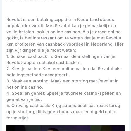
Revolut is een betalingsapp die in Nederland steeds
populairder wordt. Met Revolut kan je gemakkelijk en
veilig betalen, ook in online casinos. Als je graag online
gokkt, is het interessant om te weten dat je met Revolut
kan profiteren van cashback-voordeel in Nederland. Hier
zijn vijf dingen die je moet weten:
1. Schakel cashback in: Ga naar de instellingen van je
Revolut-app en schakel cashback in.
2. Kies je casino: Kies een online casino dat Revolut als
betalingsmethode accepteert.
3. Maak een storting: Maak een storting met Revolut in
het online casino.
4. Speel en geniet: Speel je favoriete casino-spellen en
geniet van je tijd.
5. Ontvang cashback: Krijg automatisch cashback terug
op je storting, dit is geen bonus maar echt geld dat je
terugkrijgt.