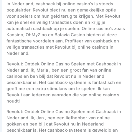
In Nederland, cashback bij online casino’s is steeds
populairder. Revolut biedt nu een gemakkelijke optie
voor spelers om hun geld terug te krijgen. Met Revolut
kan je snel en veilig transacties doen en krijg je
automatisch cashback op je spelen. Online casino’s zoals
Kansino, OhMyZino en Batavia Casino bieden al deze
fantastische voordelen aan. Profiteer van cashback en
veilige transacties met Revolut bij online casino’s in
Nederland.
Revolut: Ontdek Online Casino Spelen met Cashback in
Nederland. Ik, Maria , ben een groot fan van online
casinos en ben blij dat Revolut nu in Nederland
beschikbaar is. Het cashback-systeem is fantastisch en
geeft me een extra stimulans om te spelen. Ik kan
Revolut aan iedereen aanraden die van online casino’s
houdt!
Revolut: Ontdek Online Casino Spelen met Cashback in
Nederland. Ik, Jan , ben een liefhebber van online
gokken en ben blij dat Revolut nu in Nederland
beschikbaar is. Het cashback-systeem is geweldig en