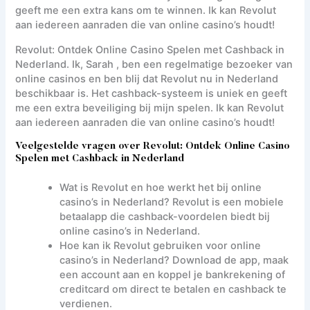
geeft me een extra kans om te winnen. Ik kan Revolut
aan iedereen aanraden die van online casino’s houdt!
Revolut: Ontdek Online Casino Spelen met Cashback in
Nederland. Ik, Sarah , ben een regelmatige bezoeker van
online casinos en ben blij dat Revolut nu in Nederland
beschikbaar is. Het cashback-systeem is uniek en geeft
me een extra beveiliging bij mijn spelen. Ik kan Revolut
aan iedereen aanraden die van online casino’s houdt!
Veelgestelde vragen over Revolut: Ontdek Online Casino
Spelen met Cashback in Nederland
Wat is Revolut en hoe werkt het bij online
casino’s in Nederland? Revolut is een mobiele
betaalapp die cashback-voordelen biedt bij
online casino’s in Nederland.
Hoe kan ik Revolut gebruiken voor online
casino’s in Nederland? Download de app, maak
een account aan en koppel je bankrekening of
creditcard om direct te betalen en cashback te
verdienen.