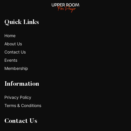
Quick Links
Home
About Us
Contact Us
Events
Membership
Information
Privacy Policy
Terms & Conditions
Contact Us