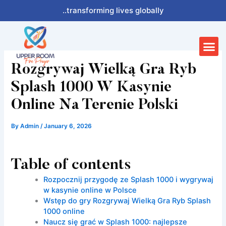
Skip
..transforming lives globally
to
content
Me
Rozgrywaj Wielką Gra Ryb
Splash 1000 W Kasynie
Online Na Terenie Polski
By
Admin
/
January 6, 2026
Table of contents
Rozpocznij przygodę ze Splash 1000 i wygrywaj
w kasynie online w Polsce
Wstęp do gry Rozgrywaj Wielką Gra Ryb Splash
1000 online
Naucz się grać w Splash 1000: najlepsze