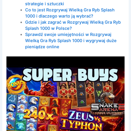
strategie i sztuczki
Co to jest Rozgrywaj Wielką Gra Ryb Splash
1000 i dlaczego warto ją wybrać?
Gdzie i jak zagrać w Rozgrywaj Wielką Gra Ryb
Splash 1000 w Polsce?
Sprawdź swoje umiejętności w Rozgrywaj
Wielką Gra Ryb Splash 1000 i wygrywaj duże
pieniądze online