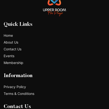
Quick Links
Home
About Us
Contact Us
Events
Membership
Information
Privacy Policy
Terms & Conditions
Contact Us