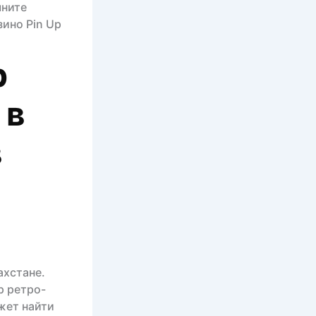
чните
зино Pin Up
р
 в
в
ахстане.
р ретро-
жет найти