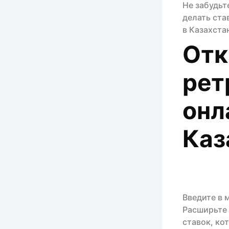
Не забудьт
делать ста
в Казахста
Отк
рет
онл
Каз
Введите в 
Расширьте 
ставок, ко