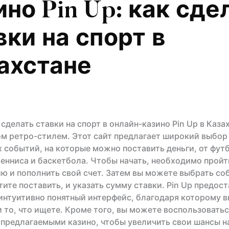
ино Pin Up: как сде
вки на спорт в
ахстане
сделать ставки на спорт в онлайн-казино Pin Up в Каза
м ретро-стилем. Этот сайт предлагает широкий выбор
 событий, на которые можно поставить деньги, от фут
тенниса и баскетбола. Чтобы начать, необходимо пройт
ю и пополнить свой счет. Затем вы можете выбрать со
тите поставить, и указать сумму ставки. Pin Up предос
интуитивно понятный интерфейс, благодаря которому 
и то, что ищете. Кроме того, вы можете воспользовать
 предлагаемыми казино, чтобы увеличить свои шансы н