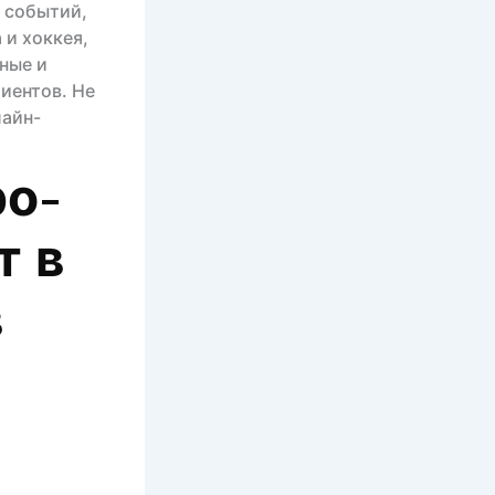
 событий,
 и хоккея,
бные и
иентов. Не
лайн-
ро-
т в
в