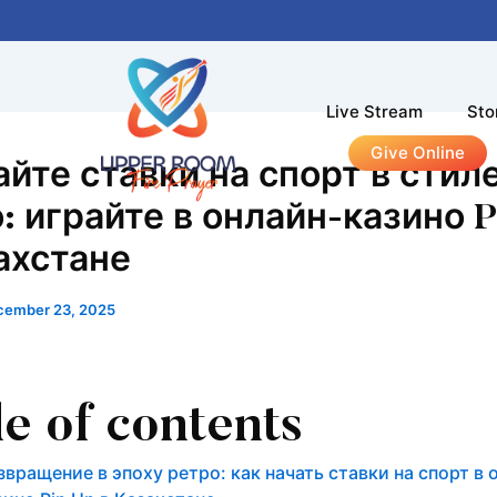
Live Stream
Sto
Give Online
йте ставки на спорт в стил
: играйте в онлайн-казино P
ахстане
cember 23, 2025
e of contents
звращение в эпоху ретро: как начать ставки на спорт в 