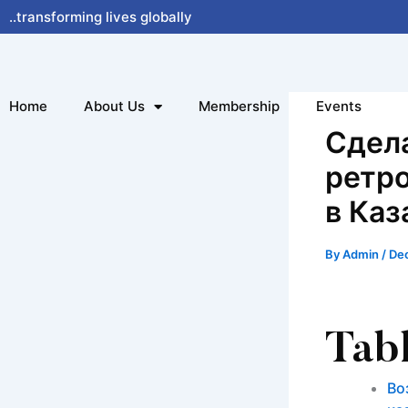
Skip
..transforming lives globally
to
content
Home
About Us
Membership
Events
Сдела
ретро
в Каз
By
Admin
/
De
Tabl
Во