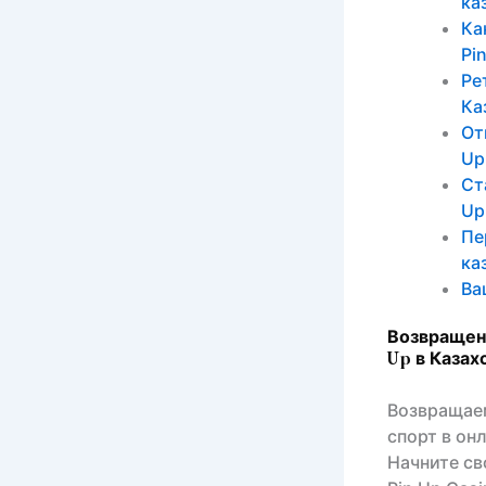
ка
Ка
Pi
Ре
Ка
От
Up
Ст
Up
Пе
ка
Ва
Возвращени
Up в Казах
Возвращаем
спорт в он
Начните св