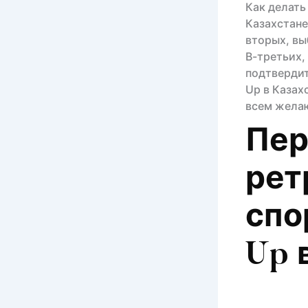
Как делать
Казахстане
вторых, вы
В-третьих,
подтвердит
Up в Казах
всем жела
Пер
рет
спо
Up 