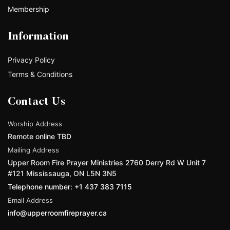
Membership
Information
Privacy Policy
Terms & Conditions
Contact Us
Worship Address
Remote online TBD
Mailing Address
Upper Room Fire Prayer Ministries 2760 Derry Rd W Unit 7
#121 Mississauga, ON L5N 3N5
Telephone number: +1 437 383 7115
Email Address
info@upperroomfireprayer.ca