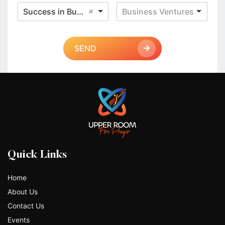
Success in Business
Business Ventures
SEND
Quick Links
Home
About Us
Contact Us
Events