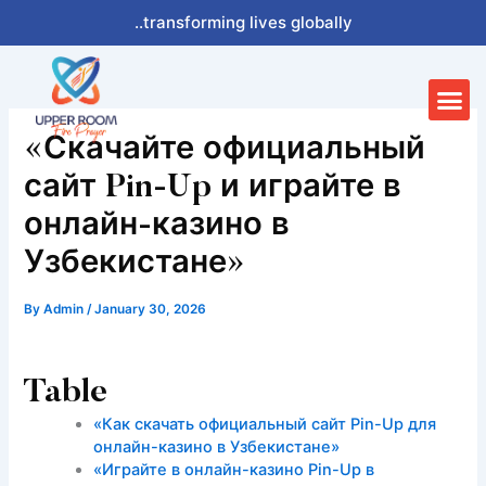
Skip
..transforming lives globally
to
content
Me
«Скачайте официальный
сайт Pin-Up и играйте в
онлайн-казино в
Узбекистане»
By
Admin
/
January 30, 2026
Table
«Как скачать официальный сайт Pin-Up для
онлайн-казино в Узбекистане»
«Играйте в онлайн-казино Pin-Up в