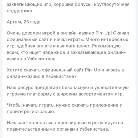
захватывающих игр, хорошие бонусы, круглосуточная
поддержка.
Артем, 23 года:
Очень доволен игрой в онлайн-казино Pin-Up! Скачал
официальный сайт и начал играть. Много интересных
игр, удобная оплата и выплата денег. Рекомендую
всем, кто ищет надежное и захватывающее онлайн-
казино в Узбекистане.
Хотите скачать официальный сайт Pin-Up и играть в
онлайн-казино в Узбекистане?
Наш ресурс предлагает безопасную и увлекательную
игровую платформу с широким ассортиментом игр.
Чтобы начать играть, нужно скачать приложение и
пройти регистрацию.
Наш сайт полностью лицензирован и регулируется
правительственными органами Узбекистана.