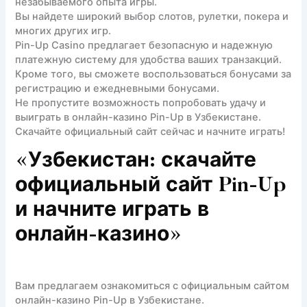
незабываемого опыта игры.
Вы найдете широкий выбор слотов, рулетки, покера и
многих других игр.
Pin-Up Casino предлагает безопасную и надежную
платежную систему для удобства ваших транзакций.
Кроме того, вы сможете воспользоваться бонусами за
регистрацию и ежедневными бонусами.
Не пропустите возможность попробовать удачу и
выиграть в онлайн-казино Pin-Up в Узбекистане.
Скачайте официальный сайт сейчас и начните играть!
«Узбекистан: скачайте
официальный сайт Pin-Up
и начните играть в
онлайн-казино»
Вам предлагаем ознакомиться с официальным сайтом
онлайн-казино Pin-Up в Узбекистане.