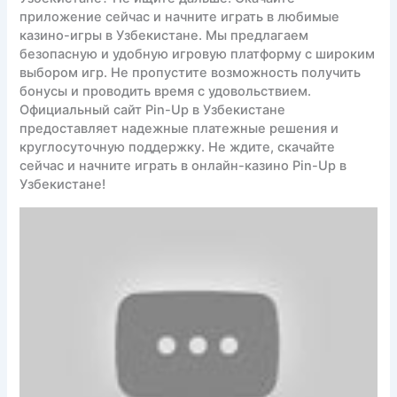
приложение сейчас и начните играть в любимые
казино-игры в Узбекистане. Мы предлагаем
безопасную и удобную игровую платформу с широким
выбором игр. Не пропустите возможность получить
бонусы и проводить время с удовольствием.
Официальный сайт Pin-Up в Узбекистане
предоставляет надежные платежные решения и
круглосуточную поддержку. Не ждите, скачайте
сейчас и начните играть в онлайн-казино Pin-Up в
Узбекистане!