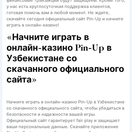
финансовые транзакции будут защищены. Кроме того,
у нас есть круглосуточная поддержка клиентов,
готовая помочь вам в любой момент. Не ждите,
скачайте сегодня официальный сайт Pin-Up и начните
играть в онлайн-казино!
«Начните играть в
онлайн-казино Pin-Up в
Узбекистане со
скачанного официального
сайта»
Начните играть в онлайн-казино Pin-Up в Узбекистане
со скачанного официального сайта, чтобы убедиться в
безопасности и надежности вашей игры.
Официальный сайт гарантирует fair play и защищает
ваши персональные данные. Скачайте приложение