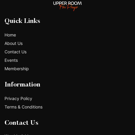
Quick Links
Home
About Us
Contact Us
Events
Membership
Information
Privacy Policy
Terms & Conditions
Contact Us