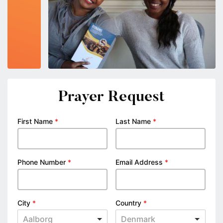
Prayer Request
First Name
*
Last Name
*
Phone Number
*
Email Address
*
City
*
Country
*
Aalborg
Denmark