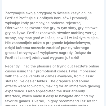
Zaczynajcie swoją przygodę w świecie kasyn online
FezBet! Profitujcie z obfitych bonusów i promocji,
wpisując kody promocyjne podczas rejestracji.
Oferowane są różnorodne gry, w tym sloty, gry stołowe i
gry na żywo. FezBet zapewnia również mobilną wersję
strony, aby móc grać w każdej chwili i w każdym miejscu.
Nie zapomnijcie także o programie lojalnościowym,
dzięki któremu możecie zarabiać punkty wiernego
gracza i otrzymywać wyjątkowe nagrody. Dołącz do
FezBet i zacznij zdobywać wygrane już dziś!
Recently, I had the pleasure of trying out FezBet’s online
casino using their promotional codes. I was impressed
with the wide variety of games available, from classic
slots to live dealer tables. The graphics and sound
effects were top-notch, making for an immersive gaming
experience. I also appreciated the user-friendly
interface, which made it easy to navigate and find my
favorite games. Overall, I highly recommend FezBet for