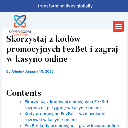
Skip
..transforming lives globally
to
content
Me
Skorzystaj z kodów
promocyjnych FezBet i zagraj
w kasyno online
By
Admin
/
January 10, 2026
Contents
Skorzystaj z kodów promocyjnych FezBet i
rozpocznij przygodę w kasynie online
Kody promocyjne FezBet – wzmacnianie
rozrywki w kasynie online
FezBet kody promocyjne – gra w kasyno online