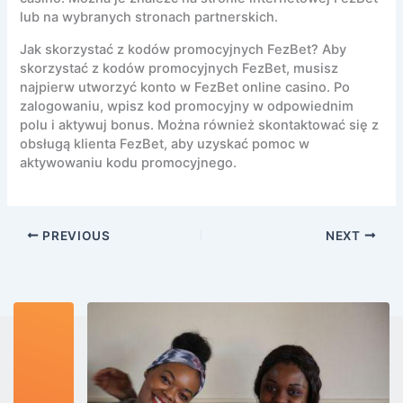
lub na wybranych stronach partnerskich.
Jak skorzystać z kodów promocyjnych FezBet? Aby
skorzystać z kodów promocyjnych FezBet, musisz
najpierw utworzyć konto w FezBet online casino. Po
zalogowaniu, wpisz kod promocyjny w odpowiednim
polu i aktywuj bonus. Można również skontaktować się z
obsługą klienta FezBet, aby uzyskać pomoc w
aktywowaniu kodu promocyjnego.
PREVIOUS
NEXT