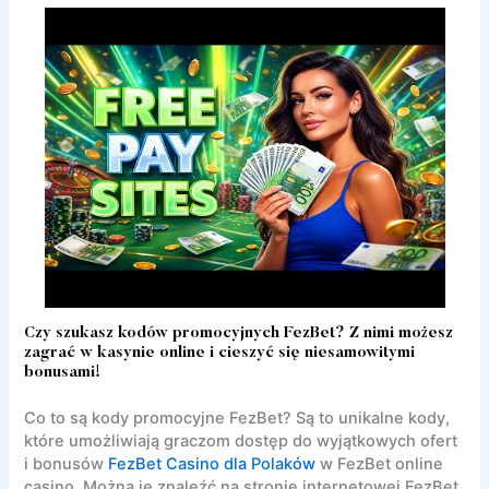
Czy szukasz kodów promocyjnych FezBet? Z nimi możesz
zagrać w kasynie online i cieszyć się niesamowitymi
bonusami!
Co to są kody promocyjne FezBet? Są to unikalne kody,
które umożliwiają graczom dostęp do wyjątkowych ofert
i bonusów
FezBet Casino dla Polaków
w FezBet online
casino. Można je znaleźć na stronie internetowej FezBet