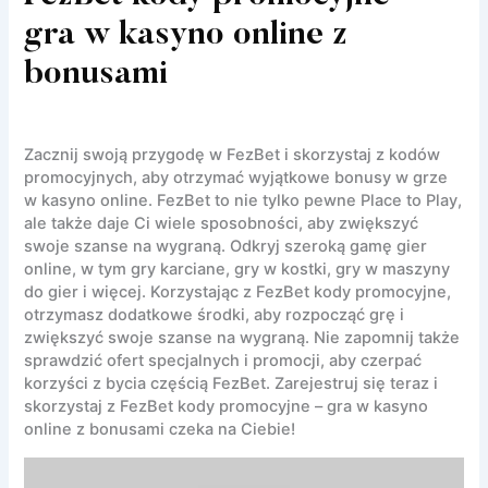
gra w kasyno online z
bonusami
Zacznij swoją przygodę w FezBet i skorzystaj z kodów
promocyjnych, aby otrzymać wyjątkowe bonusy w grze
w kasyno online. FezBet to nie tylko pewne Place to Play,
ale także daje Ci wiele sposobności, aby zwiększyć
swoje szanse na wygraną. Odkryj szeroką gamę gier
online, w tym gry karciane, gry w kostki, gry w maszyny
do gier i więcej. Korzystając z FezBet kody promocyjne,
otrzymasz dodatkowe środki, aby rozpocząć grę i
zwiększyć swoje szanse na wygraną. Nie zapomnij także
sprawdzić ofert specjalnych i promocji, aby czerpać
korzyści z bycia częścią FezBet. Zarejestruj się teraz i
skorzystaj z FezBet kody promocyjne – gra w kasyno
online z bonusami czeka na Ciebie!