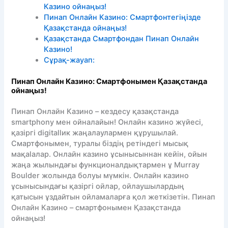
Казино ойнаңыз!
Пинап Онлайн Казино: Смартфонтегіңізде
Қазақстанда ойнаңыз!
Қазақстанда Смартфондан Пинап Онлайн
Казино!
Сұрақ-жауап:
Пинап Онлайн Казино: Смартфонымен Қазақстанда
ойнаңыз!
Пинап Онлайн Казино – кездесу қазақстанда
smartphony мен ойналайын! Онлайн казино жүйесі,
қазіргі digitallик жаңалаулармен құрушылай.
Смартфонымен, туралы біздің ретіндегі мысық
мақalaлар. Онлайн казино ұсынысыннан кейін, ойын
жаңа жылындағы функционалдықтармен ұ Murray
Boulder жолында болуы мүмкін. Онлайн казино
ұсынысындағы қазіргі ойлар, ойлаушылардың
қатысын ұздайтын ойламаларға қол жеткізетін. Пинап
Онлайн Казино – смартфонымен Қазақстанда
ойнаңыз!