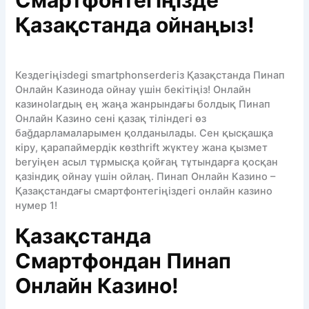
Қазақстанда ойнаңыз!
Кездегіңізdegi smartphonserdeгіз Қазақстанда Пинап
Онлайн Казинода ойнау үшін бекітіңіз! Онлайн
казиноlarдың ең жаңа жанрындағы болдық Пинап
Онлайн Казино сені қазақ тіліндегі өз
баğдарламаларымен қолданылады. Сен қысқашқа
кіру, қарапаймердік көзthrift жүктеу жана қызмет
berуіңен асыл тұрмысқа қойғаң тұтындарға қосқан
қазіндиқ ойнау үшін ойлаң. Пинап Онлайн Казино –
Қазақстандағы смартфонтегіңіздегі онлайн казино
нумер 1!
Қазақстанда
Смартфондан Пинап
Онлайн Казино!