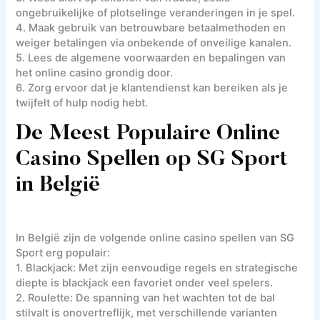
ongebruikelijke of plotselinge veranderingen in je spel.
4. Maak gebruik van betrouwbare betaalmethoden en
weiger betalingen via onbekende of onveilige kanalen.
5. Lees de algemene voorwaarden en bepalingen van
het online casino grondig door.
6. Zorg ervoor dat je klantendienst kan bereiken als je
twijfelt of hulp nodig hebt.
De Meest Populaire Online
Casino Spellen op SG Sport
in België
In België zijn de volgende online casino spellen van SG
Sport erg populair:
1. Blackjack: Met zijn eenvoudige regels en strategische
diepte is blackjack een favoriet onder veel spelers.
2. Roulette: De spanning van het wachten tot de bal
stilvalt is onovertreflijk, met verschillende varianten