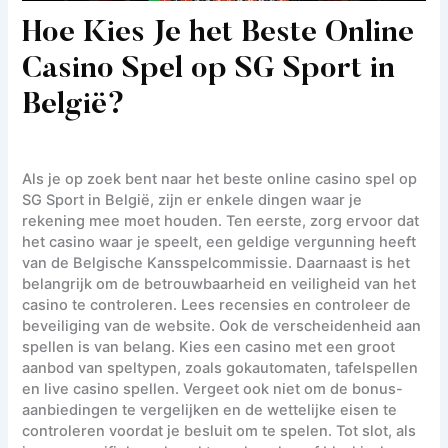
Hoe Kies Je het Beste Online
Casino Spel op SG Sport in
België?
Als je op zoek bent naar het beste online casino spel op
SG Sport in België, zijn er enkele dingen waar je
rekening mee moet houden. Ten eerste, zorg ervoor dat
het casino waar je speelt, een geldige vergunning heeft
van de Belgische Kansspelcommissie. Daarnaast is het
belangrijk om de betrouwbaarheid en veiligheid van het
casino te controleren. Lees recensies en controleer de
beveiliging van de website. Ook de verscheidenheid aan
spellen is van belang. Kies een casino met een groot
aanbod van speltypen, zoals gokautomaten, tafelspellen
en live casino spellen. Vergeet ook niet om de bonus-
aanbiedingen te vergelijken en de wettelijke eisen te
controleren voordat je besluit om te spelen. Tot slot, als