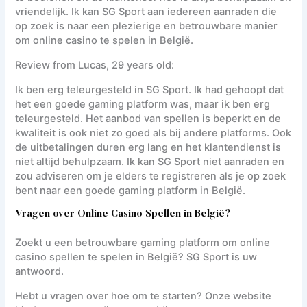
vriendelijk. Ik kan SG Sport aan iedereen aanraden die
op zoek is naar een plezierige en betrouwbare manier
om online casino te spelen in België.
Review from Lucas, 29 years old:
Ik ben erg teleurgesteld in SG Sport. Ik had gehoopt dat
het een goede gaming platform was, maar ik ben erg
teleurgesteld. Het aanbod van spellen is beperkt en de
kwaliteit is ook niet zo goed als bij andere platforms. Ook
de uitbetalingen duren erg lang en het klantendienst is
niet altijd behulpzaam. Ik kan SG Sport niet aanraden en
zou adviseren om je elders te registreren als je op zoek
bent naar een goede gaming platform in België.
Vragen over Online Casino Spellen in België?
Zoekt u een betrouwbare gaming platform om online
casino spellen te spelen in België? SG Sport is uw
antwoord.
Hebt u vragen over hoe om te starten? Onze website