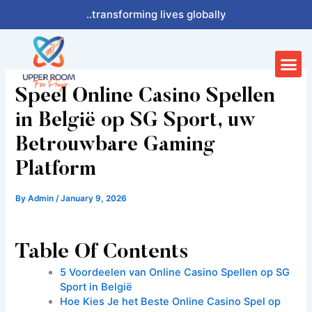
Skip
..transforming lives globally
to
content
Me
Speel Online Casino Spellen
in België op SG Sport, uw
Betrouwbare Gaming
Platform
By
Admin
/
January 9, 2026
Table Of Contents
5 Voordeelen van Online Casino Spellen op SG
Sport in België
Hoe Kies Je het Beste Online Casino Spel op