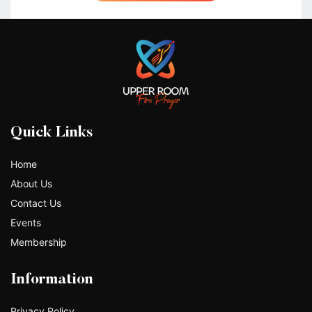
Quick Links
Home
About Us
Contact Us
Events
Membership
Information
Privacy Policy