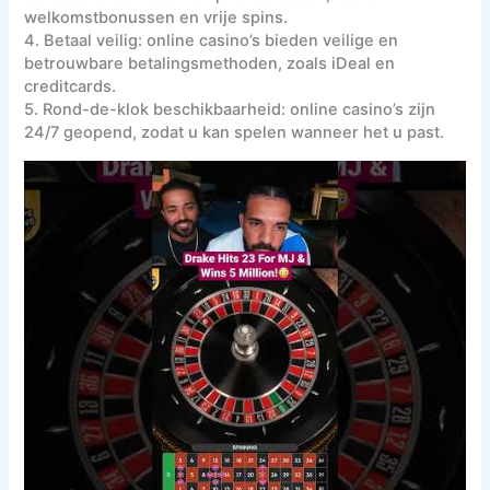
welkomstbonussen en vrije spins.
4. Betaal veilig: online casino’s bieden veilige en
betrouwbare betalingsmethoden, zoals iDeal en
creditcards.
5. Rond-de-klok beschikbaarheid: online casino’s zijn
24/7 geopend, zodat u kan spelen wanneer het u past.