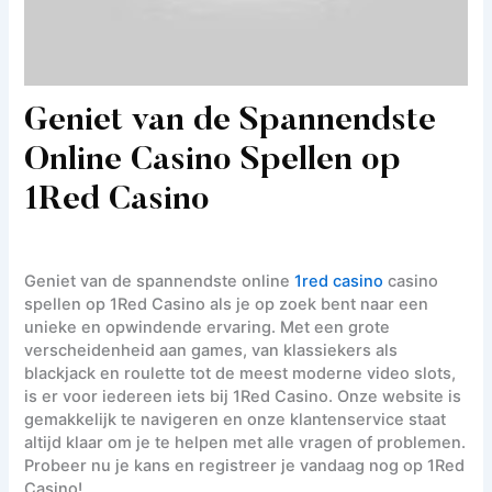
Geniet van de Spannendste
Online Casino Spellen op
1Red Casino
Geniet van de spannendste online
1red сasino
casino
spellen op 1Red Casino als je op zoek bent naar een
unieke en opwindende ervaring. Met een grote
verscheidenheid aan games, van klassiekers als
blackjack en roulette tot de meest moderne video slots,
is er voor iedereen iets bij 1Red Casino. Onze website is
gemakkelijk te navigeren en onze klantenservice staat
altijd klaar om je te helpen met alle vragen of problemen.
Probeer nu je kans en registreer je vandaag nog op 1Red
Casino!