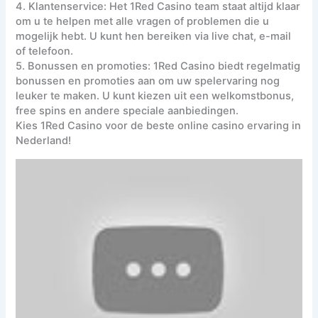
4. Klantenservice: Het 1Red Casino team staat altijd klaar
om u te helpen met alle vragen of problemen die u
mogelijk hebt. U kunt hen bereiken via live chat, e-mail
of telefoon.
5. Bonussen en promoties: 1Red Casino biedt regelmatig
bonussen en promoties aan om uw spelervaring nog
leuker te maken. U kunt kiezen uit een welkomstbonus,
free spins en andere speciale aanbiedingen.
Kies 1Red Casino voor de beste online casino ervaring in
Nederland!