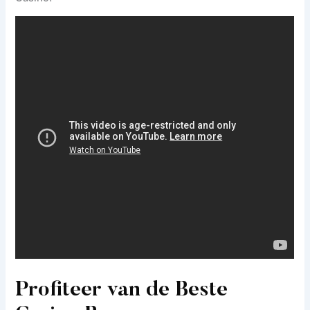
Profiteer van de Beste