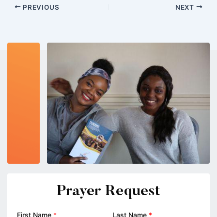
PREVIOUS
NEXT
Prayer Request
First Name
*
Last Name
*