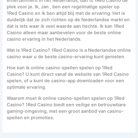
entertainment in het Nederlands, dan is 1Red Casino de
plek voor je. Ik, Jan , ben een regelmatige speler op
1Red Casino en ik ben altijd blij met de ervaring. Het is
duidelijk dat ze zich richten op de Nederlandse markt en
dat is iets waar ik veel waarde aan hechte. Ik kan 1Red
Casino alleen maar aanbevelen voor de beste online
casino ervaring in het Nederlands.
Wat is 1Red Casino? 1Red Casino is a Nederlandse online
casino waar u de beste casino-ervaring kunt genieten.
Hoe kan ik online casino-spellen spelen op 1Red
Casino? U kunt direct vanaf de website van 1Red Casino
spelen, of u kunt de casino-app downloaden voor een
optimale ervaring.
Waarom moet ik online casino-spellen spelen op 1Red
Casino? 1Red Casino biedt een veilige en betrouwbare
gaming-omgeving, met een groot aanbod van casino-
spellen en promoties.