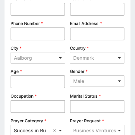
Phone Number
*
Email Address
*
City
*
Country
*
Aalborg
Denmark
Age
*
Gender
*
Male
Occupation
*
Marital Status
*
Prayer Category
*
Prayer Request
*
Success in Business
Business Ventures