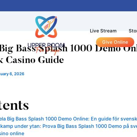
Live Stream
Sto
Give Online
 Big Bass Splash 1000 Demo Onl
k Casino Guide
uary 6, 2026
tents
ela Big Bass Splash 1000 Demo Online: En guide för svensk
ökamp under ytan: Prova Big Bass Splash 1000 Demo på s
sino online