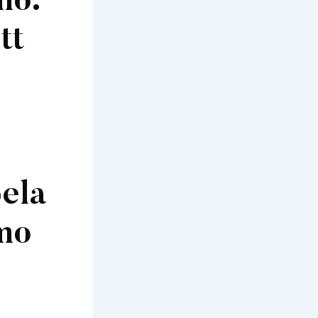
mo:
tt
pela
mo