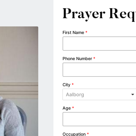
Prayer Req
First Name
*
Phone Number
*
City
*
Aalborg
Age
*
Occupation
*