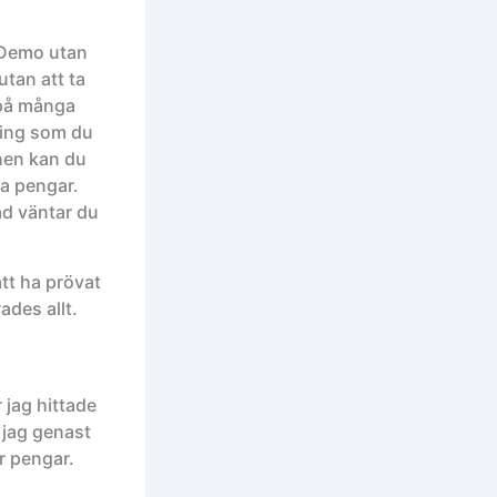
 Demo utan
utan att ta
 på många
ning som du
nen kan du
ga pengar.
ad väntar du
att ha prövat
des allt.
r jag hittade
 jag genast
ör pengar.