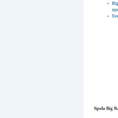
Bi
sp
Sv
Spela Big B