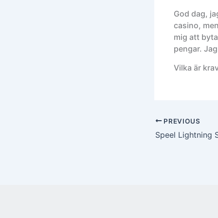
God dag, jag
casino, men
mig att byta
pengar. Jag
Vilka är kra
PREVIOUS