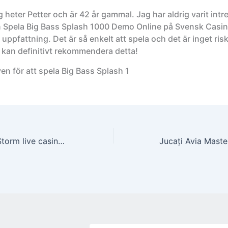
 heter Petter och är 42 år gammal. Jag har aldrig varit int
 Spela Big Bass Splash 1000 Demo Online på Svensk Casin
 uppfattning. Det är så enkelt att spela och det är inget risk
 kan definitivt rekommendera detta!
ven för att spela Big Bass Splash 1
Speel Lightning Storm live casino online in Nederland – Probeer je kans nu!