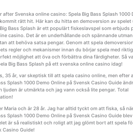
 after Svenska online casino: Spela Big Bass Splash 1000
 kommit rätt hit. Här kan du hitta en demoversion av spelet 
 Big Bass Splash är ett populärt fiskeslavspel som erbjuds
ine casino. Det är en underhållande och spännande utma
tan att behöva satsa pengar. Genom att spela demoversio
elets regler och mekanismer innan du börjar spela med rikti
rfekt möjlighet att öva och förbättra dina färdigheter. Så v
pela Big Bass Splash på ett svenska online casino idag!
 35 år, var skeptisk till att spela casino online, men efter 
ass Splash 1000 Demo Online på Svensk Casino Guide ändra
h ljuden är utmärkta och jag vann också lite pengar. Total
tion!
er Maria och är 28 år. Jag har alltid tyckt om att fiska, så nä
ass Splash 1000 Demo Online på Svensk Casino Guide blev
let är så realistiskt och roligt att jag glömt bort att spela f
k Casino Guide!