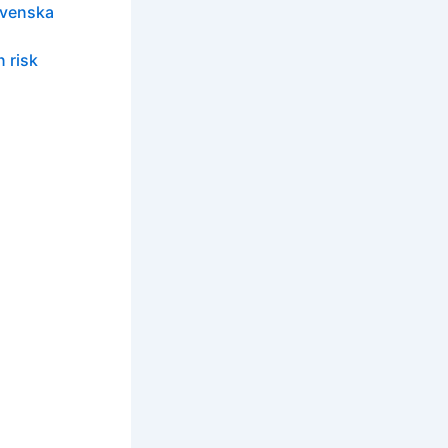
svenska
 risk