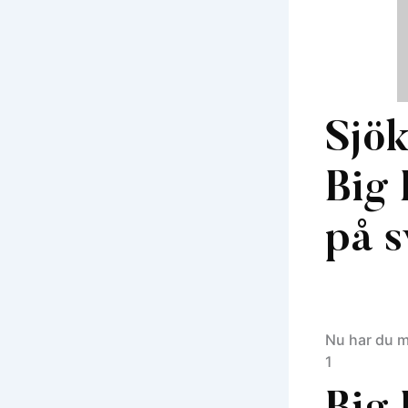
Sjö
Big
på s
Nu har du m
1