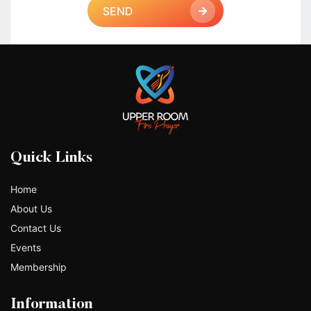
SEND
Quick Links
Home
About Us
Contact Us
Events
Membership
Information