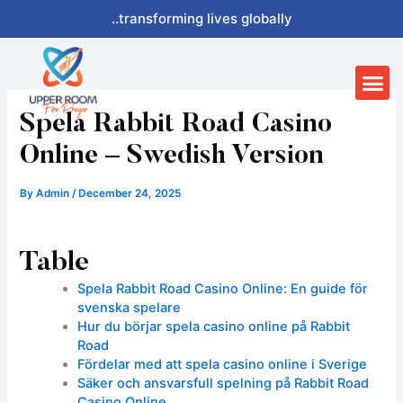
Skip
..transforming lives globally
to
content
Me
Spela Rabbit Road Casino
Online – Swedish Version
By
Admin
/
December 24, 2025
Table
Spela Rabbit Road Casino Online: En guide för
svenska spelare
Hur du börjar spela casino online på Rabbit
Road
Fördelar med att spela casino online i Sverige
Säker och ansvarsfull spelning på Rabbit Road
Casino Online