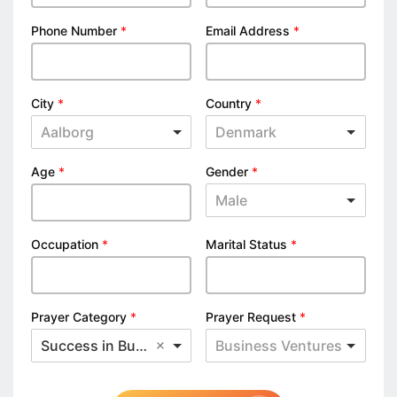
Phone Number
*
Email Address
*
City
*
Country
*
Aalborg
Denmark
Age
*
Gender
*
Male
Occupation
*
Marital Status
*
Prayer Category
*
Prayer Request
*
Success in Business
Business Ventures