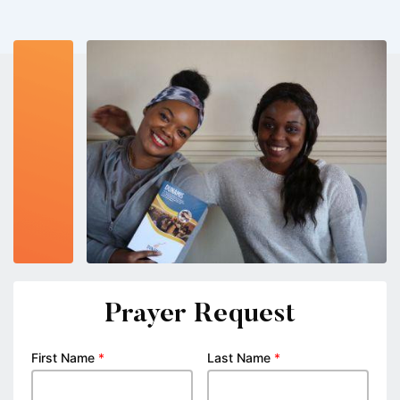
Prayer Request
First Name
*
Last Name
*