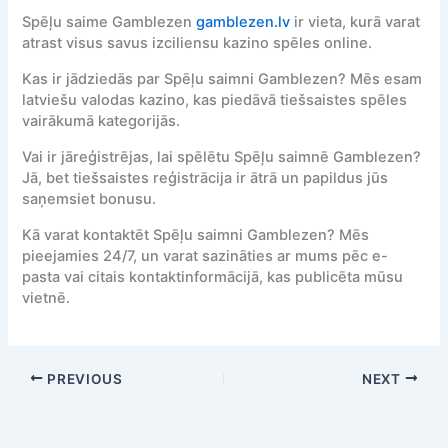
Spēļu saime Gamblezen
gamblezen.lv
ir vieta, kurā varat
atrast visus savus izciliensu kazino spēles online.
Kas ir jādziedās par Spēļu saimni Gamblezen? Mēs esam
latviešu valodas kazino, kas piedāvā tiešsaistes spēles
vairākumā kategorijās.
Vai ir jāreģistrējas, lai spēlētu Spēļu saimnē Gamblezen?
Jā, bet tiešsaistes reģistrācija ir ātrā un papildus jūs
saņemsiet bonusu.
Kā varat kontaktēt Spēļu saimni Gamblezen? Mēs
pieejamies 24/7, un varat sazināties ar mums pēc e-
pasta vai citais kontaktinformācijā, kas publicēta mūsu
vietnē.
PREVIOUS
NEXT