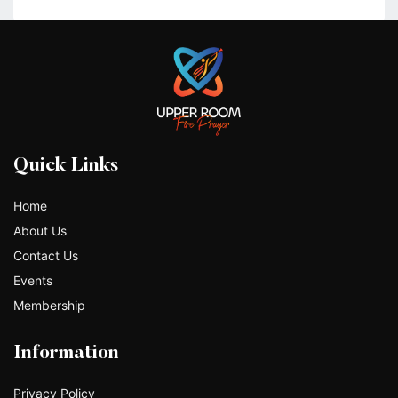
Quick Links
Home
About Us
Contact Us
Events
Membership
Information
Privacy Policy