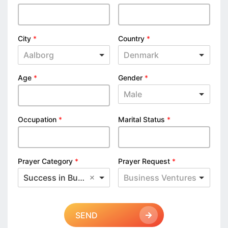
City
*
Country
*
Aalborg
Denmark
Age
*
Gender
*
Male
Occupation
*
Marital Status
*
Prayer Category
*
Prayer Request
*
Success in Business
Business Ventures
SEND