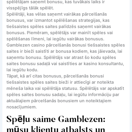
spēlētājam saņemt bonusu, kas tuvākais laiks ir
visspējīgs tālāk spēlēt.
Spēlētāji, kas vēlas saņemt vairākas pārcelšanās
bonusus, var izmantot spēlēšanas strategijas, kas
tiešsaistes spēles saites palīdzēs saņemt vairākas
bonusus. Piemēram, spēlētājs var mainīt spēles vai
spēlēšanas līmeni, lai iegūtu vairākas bonusus.
Gamblezen casino pārcelšanās bonusi tiešsaistes spēles
saites ir bieži saistīti ar bonusa kodiem, kas jāievada, lai
saņemtu bonusu. Spēlētājs var atrast šo kodu spēles
saites bonusu sadaļā vai saistīties ar kasino konsultantu,
lai iegūtu kodu.
Tāpat, kā arī citas bonusus, pārcelšanās bonusi
tiešsaistes spēles saites bieži ir attiecīgi ar noteikta
mēneša laika vai spēlētāja statusu. Spēlētājs var apskatīt
spēles saites bonusu sadaļu, lai iegūtu informāciju par
aktuālajiem pārcelšanās bonusiem un noteiktajiem
nosacījumiem.
Spēļu saime Gamblezen:
mūsu klientu atbalsts un