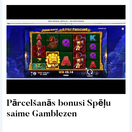
Pārcelšanās bonusi Spēļu
saime Gamblezen