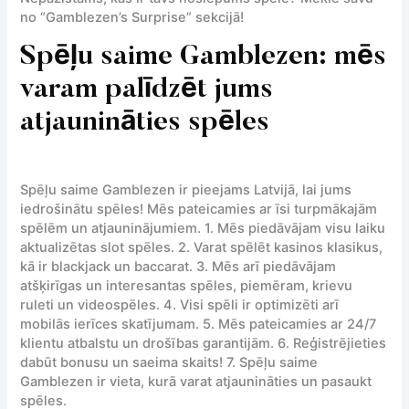
no “Gamblezen’s Surprise” sekcijā!
Spēļu saime Gamblezen: mēs
varam palīdzēt jums
atjaunināties spēles
Spēļu saime Gamblezen ir pieejams Latvijā, lai jums
iedrošinātu spēles! Mēs pateicamies ar īsi turpmākajām
spēlēm un atjauninājumiem. 1. Mēs piedāvājam visu laiku
aktualizētas slot spēles. 2. Varat spēlēt kasinos klasikus,
kā ir blackjack un baccarat. 3. Mēs arī piedāvājam
atšķirīgas un interesantas spēles, piemēram, krievu
ruleti un videospēles. 4. Visi spēli ir optimizēti arī
mobilās ierīces skatījumam. 5. Mēs pateicamies ar 24/7
klientu atbalstu un drošības garantijām. 6. Reģistrējieties
dabūt bonusu un saeima skaits! 7. Spēļu saime
Gamblezen ir vieta, kurā varat atjaunināties un pasaukt
spēles.