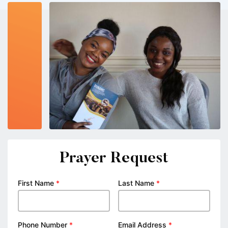
Prayer Request
First Name
*
Last Name
*
Phone Number
*
Email Address
*