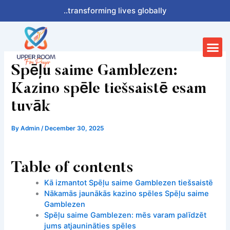
Skip
..transforming lives globally
to
content
Me
Spēļu saime Gamblezen:
Kazino spēle tiešsaistē esam
tuvāk
By
Admin
/
December 30, 2025
Table of contents
Kā izmantot Spēļu saime Gamblezen tiešsaistē
Nākamās jaunākās kazino spēles Spēļu saime
Gamblezen
Spēļu saime Gamblezen: mēs varam palīdzēt
jums atjaunināties spēles