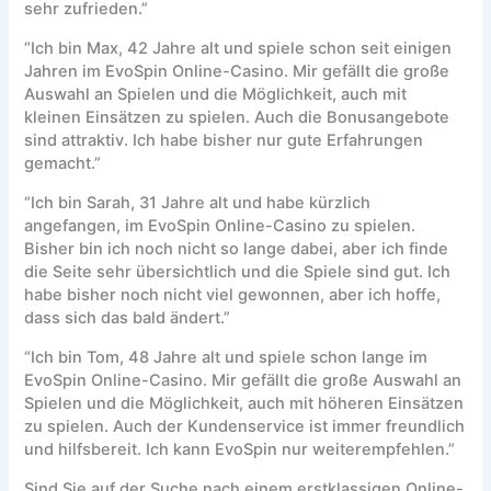
sehr zufrieden.”
“Ich bin Max, 42 Jahre alt und spiele schon seit einigen
Jahren im EvoSpin Online-Casino. Mir gefällt die große
Auswahl an Spielen und die Möglichkeit, auch mit
kleinen Einsätzen zu spielen. Auch die Bonusangebote
sind attraktiv. Ich habe bisher nur gute Erfahrungen
gemacht.”
“Ich bin Sarah, 31 Jahre alt und habe kürzlich
angefangen, im EvoSpin Online-Casino zu spielen.
Bisher bin ich noch nicht so lange dabei, aber ich finde
die Seite sehr übersichtlich und die Spiele sind gut. Ich
habe bisher noch nicht viel gewonnen, aber ich hoffe,
dass sich das bald ändert.”
“Ich bin Tom, 48 Jahre alt und spiele schon lange im
EvoSpin Online-Casino. Mir gefällt die große Auswahl an
Spielen und die Möglichkeit, auch mit höheren Einsätzen
zu spielen. Auch der Kundenservice ist immer freundlich
und hilfsbereit. Ich kann EvoSpin nur weiterempfehlen.”
Sind Sie auf der Suche nach einem erstklassigen Online-