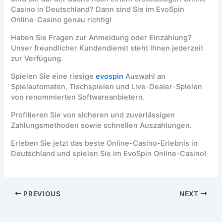
Casino in Deutschland? Dann sind Sie im EvoSpin
Online-Casino genau richtig!
Haben Sie Fragen zur Anmeldung oder Einzahlung?
Unser freundlicher Kundendienst steht Ihnen jederzeit
zur Verfügung.
Spielen Sie eine riesige
evospin
Auswahl an
Spielautomaten, Tischspielen und Live-Dealer-Spielen
von renommierten Softwareanbietern.
Profitieren Sie von sicheren und zuverlässigen
Zahlungsmethoden sowie schnellen Auszahlungen.
Erleben Sie jetzt das beste Online-Casino-Erlebnis in
Deutschland und spielen Sie im EvoSpin Online-Casino!
PREVIOUS
NEXT