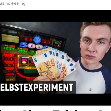
asino-Feeling.