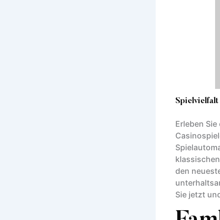
Spielvielfal
Erleben Sie
Casinospiel
Spielautoma
klassischen
den neueste
unterhalts
Sie jetzt un