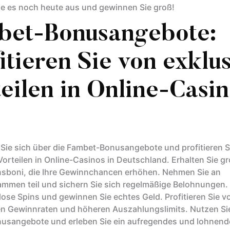
ie es noch heute aus und gewinnen Sie groß!
bet-Bonusangebote:
itieren Sie von exklu
eilen in Online-Casi
 Sie sich über die Fambet-Bonusangebote und profitieren S
Vorteilen in Online-Casinos in Deutschland. Erhalten Sie g
sboni, die Ihre Gewinnchancen erhöhen. Nehmen Sie an
mmen teil und sichern Sie sich regelmäßige Belohnungen. 
lose Spins und gewinnen Sie echtes Geld. Profitieren Sie v
n Gewinnraten und höheren Auszahlungslimits. Nutzen Sie
usangebote und erleben Sie ein aufregendes und lohnend