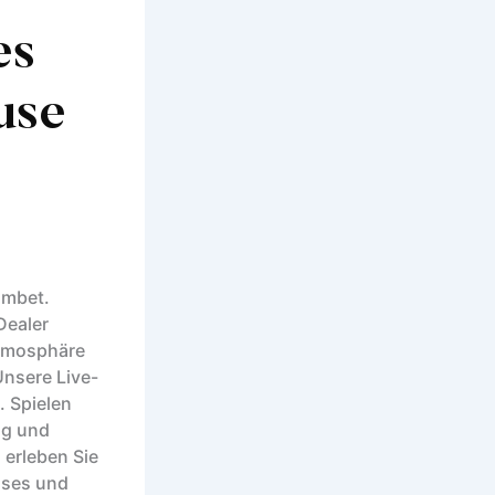
es
use
ambet.
Dealer
Atmosphäre
Unsere Live-
. Spielen
ng und
 erleben Sie
uses und