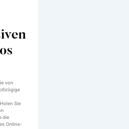
siven
nos
ie von
roßzügige
Holen Sie
on
 die
es Online-