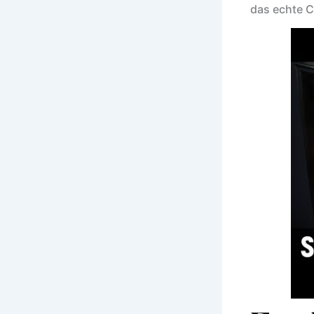
das echte C