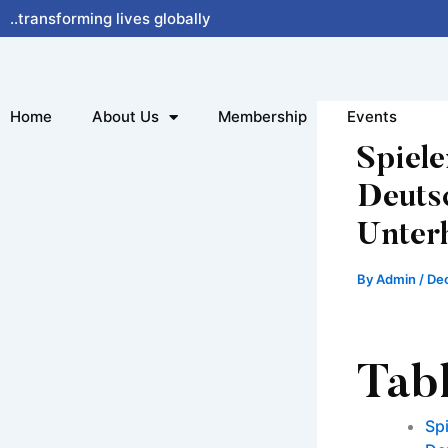
Skip
..transforming lives globally
to
content
Home
About Us
Membership
Events
Spiele
Deutsc
Unter
By
Admin
/
De
Tabl
Spi