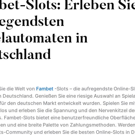
et-Slots: Erleben Si
regendsten
lautomaten in
tschland
ie die Welt von
Fambet
-Slots – die aufregendste Online-S
n Deutschland. Genießen Sie eine riesige Auswahl an Spie
l für den deutschen Markt entwickelt wurden. Spielen Sie mi
los und erleben Sie die Spannung und den Nervenkitzel de
s. Fambet-Slots bietet eine benutzerfreundliche Oberfläche
n und eine breite Palette von Zahlungsmethoden. Werden S
s-Community und erleben Sie die besten Online-Slots in 