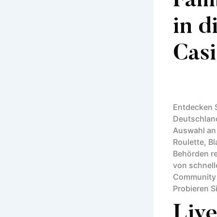
Famb
in d
Casi
Entdecken S
Deutschland
Auswahl an 
Roulette, B
Behörden reg
von schnell
Community u
Probieren S
Live