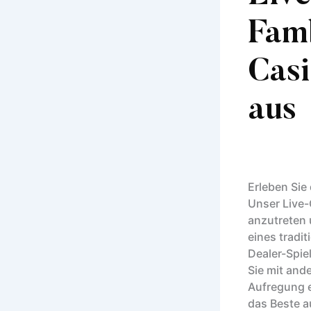
Famb
Casi
aus
Erleben Sie
Unser Live-
anzutreten 
eines tradi
Dealer-Spie
Sie mit and
Aufregung e
das Beste a