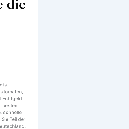
e die
lots-
lautomaten,
t Echtgeld
r besten
, schnelle
ie Teil der
Deutschland.