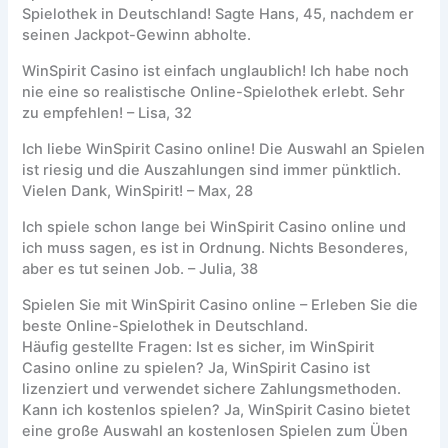
Spielothek in Deutschland! Sagte Hans, 45, nachdem er
seinen Jackpot-Gewinn abholte.
WinSpirit Casino ist einfach unglaublich! Ich habe noch
nie eine so realistische Online-Spielothek erlebt. Sehr
zu empfehlen! – Lisa, 32
Ich liebe WinSpirit Casino online! Die Auswahl an Spielen
ist riesig und die Auszahlungen sind immer pünktlich.
Vielen Dank, WinSpirit! – Max, 28
Ich spiele schon lange bei WinSpirit Casino online und
ich muss sagen, es ist in Ordnung. Nichts Besonderes,
aber es tut seinen Job. – Julia, 38
Spielen Sie mit WinSpirit Casino online – Erleben Sie die
beste Online-Spielothek in Deutschland.
Häufig gestellte Fragen: Ist es sicher, im WinSpirit
Casino online zu spielen? Ja, WinSpirit Casino ist
lizenziert und verwendet sichere Zahlungsmethoden.
Kann ich kostenlos spielen? Ja, WinSpirit Casino bietet
eine große Auswahl an kostenlosen Spielen zum Üben