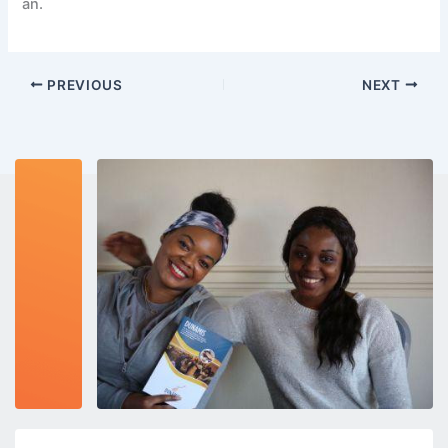
an.
PREVIOUS
NEXT