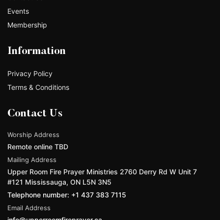
Events
Membership
Information
Privacy Policy
Terms & Conditions
Contact Us
Worship Address
Remote online TBD
Mailing Address
Upper Room Fire Prayer Ministries 2760 Derry Rd W Unit 7
#121 Mississauga, ON L5N 3N5
Telephone number: +1 437 383 7115
Email Address
info@upperroomfireprayer.ca