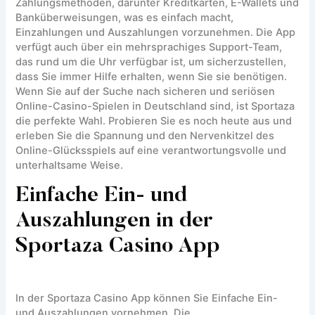
Zahlungsmethoden, darunter Kreditkarten, E-Wallets und
Banküberweisungen, was es einfach macht,
Einzahlungen und Auszahlungen vorzunehmen. Die App
verfügt auch über ein mehrsprachiges Support-Team,
das rund um die Uhr verfügbar ist, um sicherzustellen,
dass Sie immer Hilfe erhalten, wenn Sie sie benötigen.
Wenn Sie auf der Suche nach sicheren und seriösen
Online-Casino-Spielen in Deutschland sind, ist Sportaza
die perfekte Wahl. Probieren Sie es noch heute aus und
erleben Sie die Spannung und den Nervenkitzel des
Online-Glücksspiels auf eine verantwortungsvolle und
unterhaltsame Weise.
Einfache Ein- und
Auszahlungen in der
Sportaza Casino App
In der Sportaza Casino App können Sie Einfache Ein-
und Auszahlungen vornehmen. Die