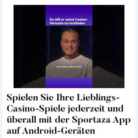
Spielen Sie Ihre Lieblings-
Casino-Spiele jederzeit und
überall mit der Sportaza App
auf Android-Geräten