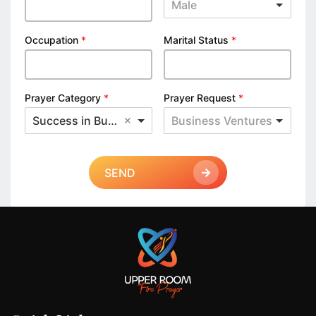
Male
Occupation
*
Marital Status
*
Prayer Category
*
Prayer Request
*
Success in Business
Business Ventures
SEND