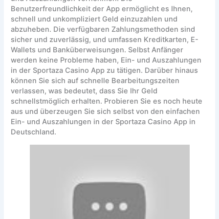
Benutzerfreundlichkeit der App ermöglicht es Ihnen,
schnell und unkompliziert Geld einzuzahlen und
abzuheben. Die verfügbaren Zahlungsmethoden sind
sicher und zuverlässig, und umfassen Kreditkarten, E-
Wallets und Banküberweisungen. Selbst Anfänger
werden keine Probleme haben, Ein- und Auszahlungen
in der Sportaza Casino App zu tätigen. Darüber hinaus
können Sie sich auf schnelle Bearbeitungszeiten
verlassen, was bedeutet, dass Sie Ihr Geld
schnellstmöglich erhalten. Probieren Sie es noch heute
aus und überzeugen Sie sich selbst von den einfachen
Ein- und Auszahlungen in der Sportaza Casino App in
Deutschland.