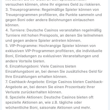
versuchen können, ohne Ihr eigenes Geld zu riskieren.
3. Treueprogramme: Regelmäßige Spieler können von
Treueprogrammen profitieren, die Punkte sammeln und
gegen Boni oder andere Belohnungen eintauschen
können.
4. Turniere: Deutsche Casinos veranstalten regelmäßig
Turniere mit hohen Preispools, an denen Sie teilnehmen
und gegen andere Spieler antreten können.
5. VIP-Programme: Hochrangige Spieler können von
exklusiven VIP-Programmen profitieren, die individuelle
Boni, Einladungen zu exklusiven Veranstaltungen und
andere Vorteile bieten.
6. Einzahlungsboni: Viele Casinos bieten
Einzahlungsboni an, bei denen Sie zusätzliches Geld für
Ihre Einzahlungen erhalten können.
7. Cashback-Angebote: Einige Casinos bieten Cashback-
Angebote an, bei denen Sie einen Prozentsatz Ihrer
Verluste zurückerhalten können.
8. Spezielle Aktionen: Deutsche Casinos bieten oft
spezielle Aktionen an, wie z.B. tägliche oder
wöchentliche Boni, saisonale Aktionen und mehr.