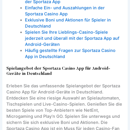
der Sportaza App
Einfache Ein- und Auszahlungen in der
Sportaza Casino App
Exklusive Boni und Aktionen für Spieler in
Deutschland
Spielen Sie Ihre Lieblings-Casino-Spiele
jederzeit und überall mit der Sportaza App auf
Android-Geräten
Häufig gestellte Fragen zur Sportaza Casino
App in Deutschland
Spielangebot der Sportaza Casino App für Android-
Geräte in Deutschland
Erleben Sie das umfassende Spielangebot der Sportaza
Casino App für Android-Geräte in Deutschland.
Entdecken Sie eine riesige Auswahl an Spielautomaten,
Tischspielen und Live-Casino-Spielen. Genießen Sie die
besten Spiele von Top-Anbietern wie NetEnt,
Microgaming und Play’n GO. Spielen Sie unterwegs und
sichern Sie sich exklusive Boni und Aktionen. Die
Sportaza Casino App ist ein Muss für jeden Casino-Fan