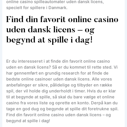
online casino spilleautomater uden dansk licens,
specielt for spillere i Danmark.
Find din favorit online casino
uden dansk licens – og
begynd at spille i dag!
Er du interesseret i at finde din favorit online casino
uden en dansk licens? Så er du kommet til rette sted. Vi
har gennemført en grundig research for at finde de
bedste online casinoer uden dansk licens. Alle vores
anbefalinger er sikre, pålidelige og tilbyder en række
spil, der vil holde dig underholdt i timer. Hvis du er klar
til at begynde at spille, så skal du bare vælge et online
casino fra vores liste og oprette en konto. Derpå kan du
tage en god dug og begynde at spille dit foretrukne spil.
Find din favorit online casino uden dansk licens – og
begynd at spille i dag!