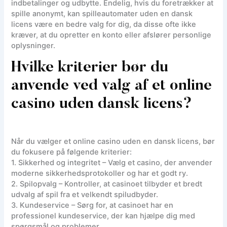
indbetalinger og udbytte. Endelig, hvis du foretrækker at
spille anonymt, kan spilleautomater uden en dansk
licens være en bedre valg for dig, da disse ofte ikke
kræver, at du opretter en konto eller afslører personlige
oplysninger.
Hvilke kriterier bør du
anvende ved valg af et online
casino uden dansk licens?
Når du vælger et online casino uden en dansk licens, bør
du fokusere på følgende kriterier:
1. Sikkerhed og integritet – Vælg et casino, der anvender
moderne sikkerhedsprotokoller og har et godt ry.
2. Spilopvalg – Kontroller, at casinoet tilbyder et bredt
udvalg af spil fra et velkendt spiludbyder.
3. Kundeservice – Sørg for, at casinoet har en
professionel kundeservice, der kan hjælpe dig med
spørgsmål og problemer.