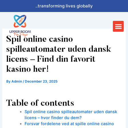
Skip
..transforming lives globally
to
content
Me
Spil online casino
spilleautomater uden dansk
licens – Find din favorit
kasino her!
By
Admin
/
December 23, 2025
Table of contents
Spil online casino spilleautomater uden dansk
licens – hvor finder du dem?
Forsvar fordelene ved at spille online casino