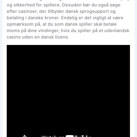
og sikkerhed for spillere. Desuden bør du også søge
efter casinoer, der tilbyder dansk sprogsupport og
betaling i danske kroner. Endelig er det vigtigt at være
opmærksom på, at du som dansk spiller skal betale
moms på dine vindinger, hvis du spiller på et udenlandsk
casino uden en dansk licens.