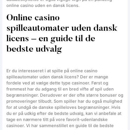
online casino uden en dansk licens.
Online casino
spilleautomater uden dansk
licens – en guide til de
bedste udvalg
Er du interesseret i at spille på online casino
spilleautomater uden dansk licens? Der er mange
fordele ved at vælge dette type casinoer. Først og
fremmest har du adgang til en bred vifte af spil uden
begrænsninger. Derudover er der ofte større bonuser og
promoveringer tilbudt. Som spiller har du også mulighed
for at undgå de danske spilleloves begrænsninger. Hvis
du er på udkig efter de bedste udvalg, kan vi anbefale at
tage en nærmere titt på vore favorit-udenlandske
casinoer. Vi har sammenstillet en guide til de bedste