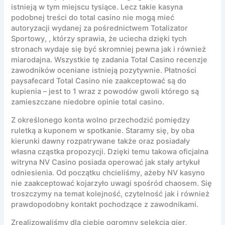
istnieją w tym miejscu tysiące. Lecz takie kasyna
podobnej treści do total casino nie mogą mieć
autoryzacji wydanej za pośrednictwem Totalizator
Sportowy, , którzy sprawia, że uciecha dzięki tych
stronach wydaje się być skromniej pewna jak i również
miarodajna. Wszystkie tę zadania Total Casino recenzje
zawodników oceniane istnieją pozytywnie. Płatności
paysafecard Total Casino nie zaakceptować są do
kupienia – jest to 1 wraz z powodów gwoli którego są
zamieszczane niedobre opinie total casino.
Z określonego konta wolno przechodzić pomiędzy
ruletką a kuponem w spotkanie. Staramy się, by oba
kierunki dawny rozpatrywane także oraz posiadały
własna cząstka propozycji. Dzięki temu takowa oficjalna
witryna NV Casino posiada operować jak stały artykuł
odniesienia. Od początku chcieliśmy, ażeby NV kasyno
nie zaakceptować kojarzyło uwagi spośród chaosem. Się
troszczymy na temat kolejność, czytelność jak i również
prawdopodobny kontakt pochodzące z zawodnikami.
Zrealizowaliśmy dla ciebie ogromny selekcja gier,