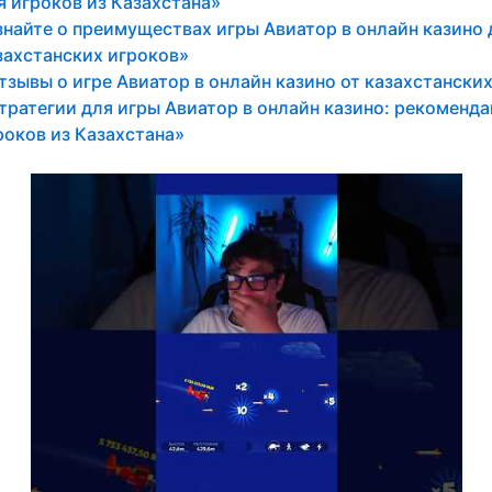
я игроков из Казахстана»
знайте о преимуществах игры Авиатор в онлайн казино 
захстанских игроков»
тзывы о игре Авиатор в онлайн казино от казахстански
тратегии для игры Авиатор в онлайн казино: рекоменда
роков из Казахстана»