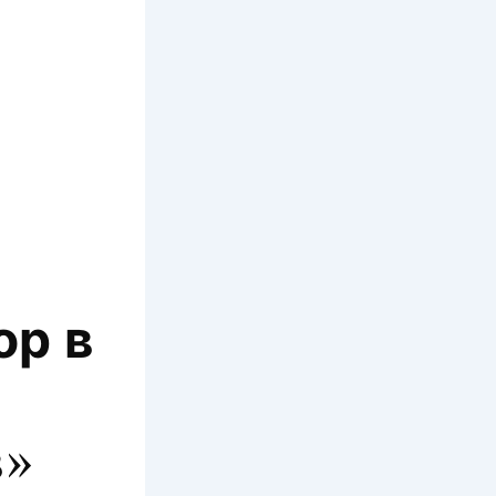
ор в
в»