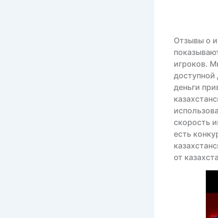
Отзывы о и
показывают
игроков. М
доступной 
деньги при
казахстанс
использова
скорость и
есть конку
казахстанс
от казахст