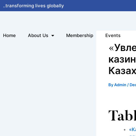
Skip
..transforming lives globally
to
content
Home
About Us
Membership
Events
«Увле
казин
Каза
By
Admin
/
De
Tab
«К