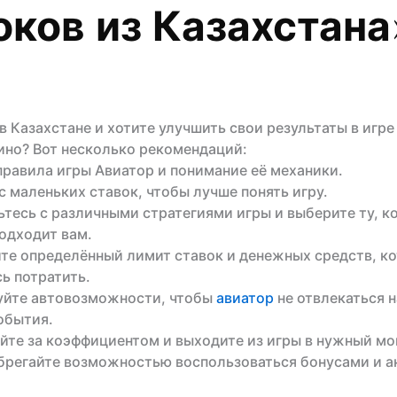
оков из Казахстана
в Казахстане и хотите улучшить свои результаты в игре
ино? Вот несколько рекомендаций:
 правила игры Авиатор и понимание её механики.
 с маленьких ставок, чтобы лучше понять игру.
ьтесь с различными стратегиями игры и выберите ту, к
одходит вам.
ите определённый лимит ставок и денежных средств, к
ь потратить.
уйте автовозможности, чтобы
авиатор
не отвлекаться н
обытия.
йте за коэффициентом и выходите из игры в нужный мо
ебрегайте возможностью воспользоваться бонусами и 