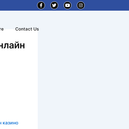
F
T
Y
I
a
w
o
n
c
i
u
s
e
t
t
t
b
t
u
a
o
e
b
g
re
Contact Us
o
r
e
r
k
a
-
m
f
онлайн
н казино