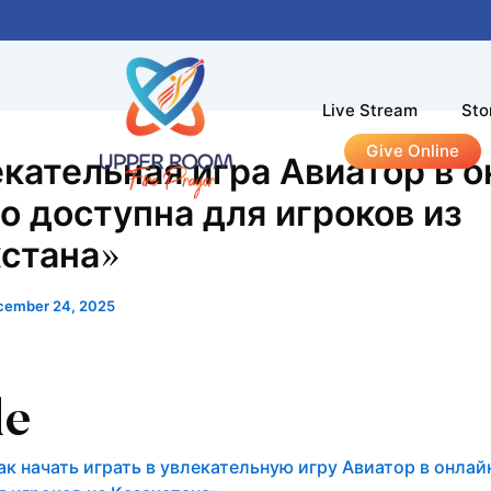
Live Stream
Sto
Give Online
кательная игра Авиатор в 
о доступна для игроков из
хстана»
cember 24, 2025
le
ак начать играть в увлекательную игру Авиатор в онлай