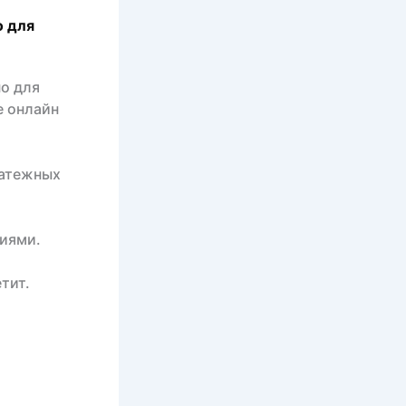
о для
но для
е онлайн
латежных
ниями.
тит.