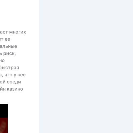
кает многих
ет ее
еальные
ь риск,
но
 быстрая
, что у нее
ной среди
айн казино