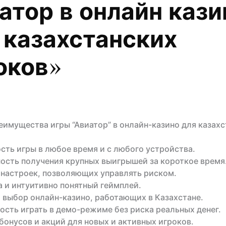
атор в онлайн кази
 казахстанских
оков»
еимущества игры “Авиатор” в онлайн-казино для казах
ость игры в любое время и с любого устройства.
ость получения крупных выигрышей за короткое время
 настроек, позволяющих управлять риском.
а и интуитивно понятный геймплей.
 выбор онлайн-казино, работающих в Казахстане.
ость играть в демо-режиме без риска реальных денег.
 бонусов и акций для новых и активных игроков.