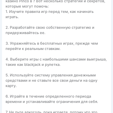
казино Pinco в
? Вот несколько стратегий и секретов,
которые могут помочь:
1. Изучите правила игр перед тем, как начинать
играть.
2. Разработайте свою собственную стратегию и
придерживайтесь ее.
3. Упражняйтесь в бесплатных играх, прежде чем
перейти к реальным ставкам.
4. Выберите игры с наибольшими шансами выигрыша,
такие как blackjack и рулетка.
5. Используйте систему управления денежными
средствами и не ставьте все свои деньги на одну
карту.
6. Играйте в течение определенного периода
времени и устанавливайте ограничения для себя.
7. Не пьте алкоголь, пока играете, потому что это