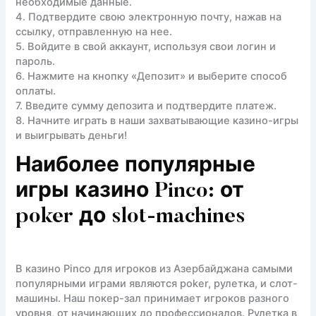
необходимые данные.
4. Подтвердите свою электронную почту, нажав на
ссылку, отправленную на нее.
5. Войдите в свой аккаунт, используя свои логин и
пароль.
6. Нажмите на кнопку «Депозит» и выберите способ
оплаты.
7. Введите сумму депозита и подтвердите платеж.
8. Начните играть в наши захватывающие казино-игры
и выигрывать деньги!
Наиболее популярные
игры казино Pinco: от
poker до slot-machines
В казино Pinco для игроков из Азербайджана самыми
популярными играми являются poker, рулетка, и слот-
машины. Наш покер-зал принимает игроков разного
уровня, от начинающих до профессионалов. Рулетка в