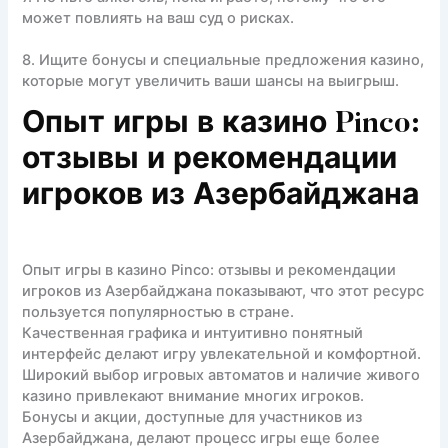
может повлиять на ваш суд о рисках.
8. Ищите бонусы и специальные предложения казино,
которые могут увеличить ваши шансы на выигрыш.
Опыт игры в казино Pinco:
отзывы и рекомендации
игроков из Азербайджана
Опыт игры в казино Pinco: отзывы и рекомендации
игроков из Азербайджана показывают, что этот ресурс
пользуется популярностью в стране.
Качественная графика и интуитивно понятный
интерфейс делают игру увлекательной и комфортной.
Широкий выбор игровых автоматов и наличие живого
казино привлекают внимание многих игроков.
Бонусы и акции, доступные для участников из
Азербайджана, делают процесс игры еще более