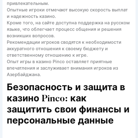
привлекательным.
Опытные игроки отмечают высокую скорость выплат
и надежность казино.
Кроме того, на сайте доступна поддержка на русском
языке, что облегчает процесс общения и решения
возникших вопросов.
Рекомендации игроков сводятся к необходимости
аккуратного отношения к своему бюджету и
ответственному отношению к игре.
Опыт игры в казино Pinco оставляет приятные
впечатления и заслуживает внимания игроков из
Азербайджана.
Безопасность и защита в
казино Pinco: как
защитить свои финансы и
персональные данные