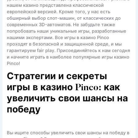
нашем казино представлена классической
европейской версией. Кроме того, у нас есть
обширный выбор слот-машин, от классических до
современных 3D-автоматов. Не забудьте также
попробовать наши уникальные игры, разработанные
нашими экспертами. Все игры в казино Pinco
проходят в безопасной и защищенной среде, и мы
гарантируем fair play. Присоединяйтесь к нам сегодня
и начните играть в наиболее популярные игры казино
Pinco!
Стратегии и секреты
игры в казино Pinco: как
увеличить свои шансы на
победу
Вы ищите способы увеличить свои шансы на победу в