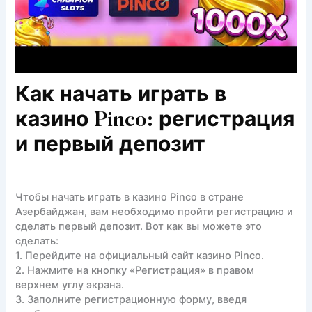
Как начать играть в
казино Pinco: регистрация
и первый депозит
Чтобы начать играть в казино Pinco в стране
Азербайджан, вам необходимо пройти регистрацию и
сделать первый депозит. Вот как вы можете это
сделать:
1. Перейдите на официальный сайт казино Pinco.
2. Нажмите на кнопку «Регистрация» в правом
верхнем углу экрана.
3. Заполните регистрационную форму, введя