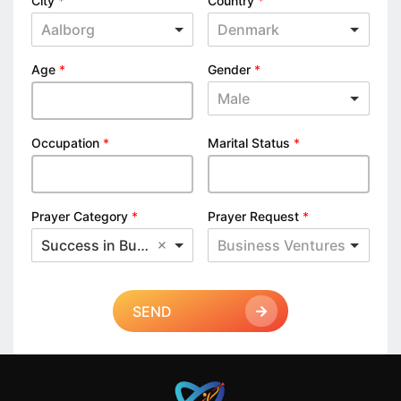
City
*
Country
*
Aalborg
Denmark
Age
*
Gender
*
Male
Occupation
*
Marital Status
*
Prayer Category
*
Prayer Request
*
Success in Business
Business Ventures
SEND