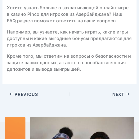
Хотите узнать больше о захватывающей онлайн-игре
в казино Pinco для игроков из Азербайджана? Наш
FAQ раздел поможет ответить на ваши вопросы!
Например, вы узнаете, как начать играть, какие игры
доступны и какие выгодные бонусы предлагаются для
игроков из Азербайджана.
Кроме того, мы ответим на вопросы о безопасности и
защите ваших данных, а также о способах внесения
депозитов и вывода выигрышей.
PREVIOUS
NEXT