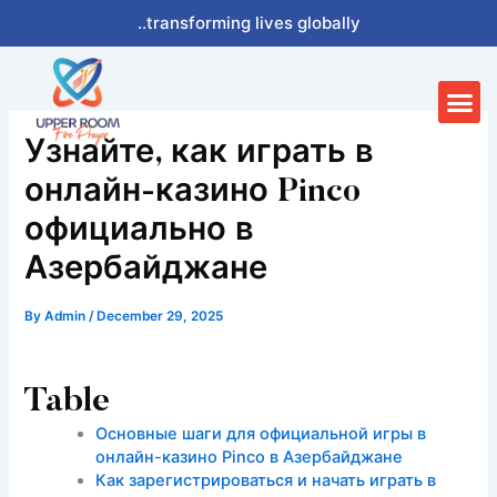
Skip
..transforming lives globally
to
content
Me
Узнайте, как играть в
онлайн-казино Pinco
официально в
Азербайджане
By
Admin
/
December 29, 2025
Table
Основные шаги для официальной игры в
онлайн-казино Pinco в Азербайджане
Как зарегистрироваться и начать играть в