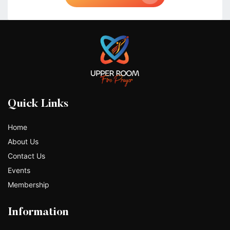
Quick Links
Home
About Us
Contact Us
Events
Membership
Information