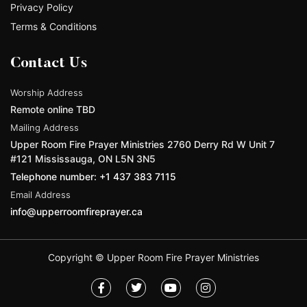
Privacy Policy
Terms & Conditions
Contact Us
Worship Address
Remote online TBD
Mailing Address
Upper Room Fire Prayer Ministries 2760 Derry Rd W Unit 7
#121 Mississauga, ON L5N 3N5
Telephone number: +1 437 383 7115
Email Address
info@upperroomfireprayer.ca
Copyright © Upper Room Fire Prayer Ministries
F
T
Y
I
a
w
o
n
c
i
u
s