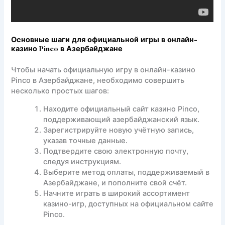
Основные шаги для официальной игры в онлайн-
казино Pinco в Азербайджане
Чтобы начать официальную игру в онлайн-казино
Pinco в Азербайджане, необходимо совершить
несколько простых шагов:
Находите официальный сайт казино Pinco,
поддерживающий азербайджанский язык.
Зарегистрируйте новую учётную запись,
указав точные данные.
Подтвердите свою электронную почту,
следуя инструкциям.
Выберите метод оплаты, поддерживаемый в
Азербайджане, и пополните свой счёт.
Начните играть в широкий ассортимент
казино-игр, доступных на официальном сайте
Pinco.