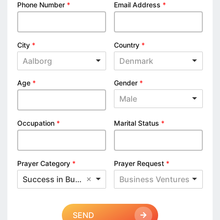
Phone Number
*
Email Address
*
City
*
Country
*
Aalborg
Denmark
Age
*
Gender
*
Male
Occupation
*
Marital Status
*
Prayer Category
*
Prayer Request
*
Success in Business
Business Ventures
SEND