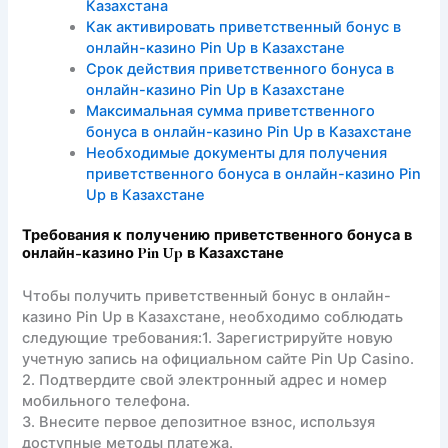
Казахстана
Как активировать приветственный бонус в
онлайн-казино Pin Up в Казахстане
Срок действия приветственного бонуса в
онлайн-казино Pin Up в Казахстане
Максимальная сумма приветственного
бонуса в онлайн-казино Pin Up в Казахстане
Необходимые документы для получения
приветственного бонуса в онлайн-казино Pin
Up в Казахстане
Требования к получению приветственного бонуса в
онлайн-казино Pin Up в Казахстане
Чтобы получить приветственный бонус в онлайн-
казино Pin Up в Казахстане, необходимо соблюдать
следующие требования:1. Зарегистрируйте новую
учетную запись на официальном сайте Pin Up Casino.
2. Подтвердите свой электронный адрес и номер
мобильного телефона.
3. Внесите первое депозитное взнос, используя
доступные методы платежа.