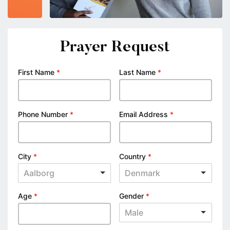
Prayer Request
First Name
*
Last Name
*
Phone Number
*
Email Address
*
City
*
Country
*
Aalborg
Denmark
Age
*
Gender
*
Male