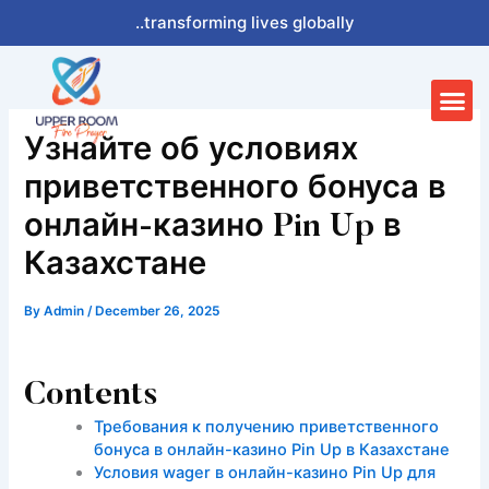
Skip
..transforming lives globally
to
content
Me
Узнайте об условиях
приветственного бонуса в
онлайн-казино Pin Up в
Казахстане
By
Admin
/
December 26, 2025
Contents
Требования к получению приветственного
бонуса в онлайн-казино Pin Up в Казахстане
Условия wager в онлайн-казино Pin Up для