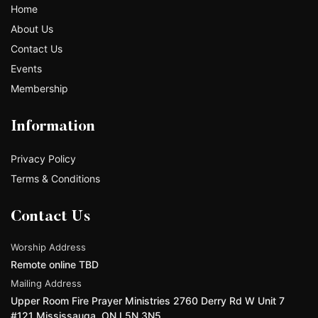
Home
About Us
Contact Us
Events
Membership
Information
Privacy Policy
Terms & Conditions
Contact Us
Worship Address
Remote online TBD
Mailing Address
Upper Room Fire Prayer Ministries 2760 Derry Rd W Unit 7
#121 Mississauga, ON L5N 3N5