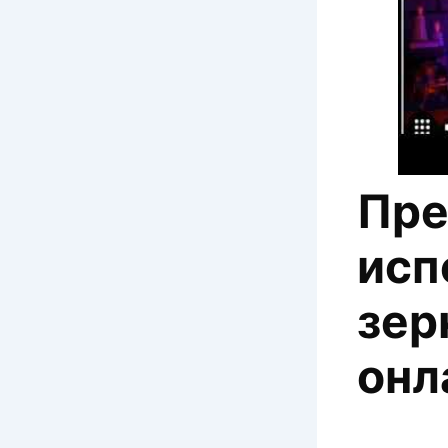
Пре
исп
зер
онл