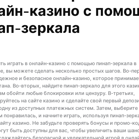
айн-казино с пом
ап-зеркала
ть играть в онлайн-казино с помощью пинап-зеркала в
е, вы можете сделать несколько простых шагов. Во-пе
дежное и безопасное онлайн-казино, которое принимае
тана. Во-вторых, найдите пинап-зеркало для этого кази
ам обойти любые блокировки или цензуру. В-третьих,
руйтесь на сайте казино и сделайте свой первый депози
одну из доступных платежных систем. Затем, выберите 
м понравилась, и начните играть, используя пинап-зерк
сайту казино. Не забудьте проверять бонусы и промо-ко
гут быть доступны для вас, чтобы увеличить ваши шан
слаждайтесь безопасной и увлекательной игрой в онла