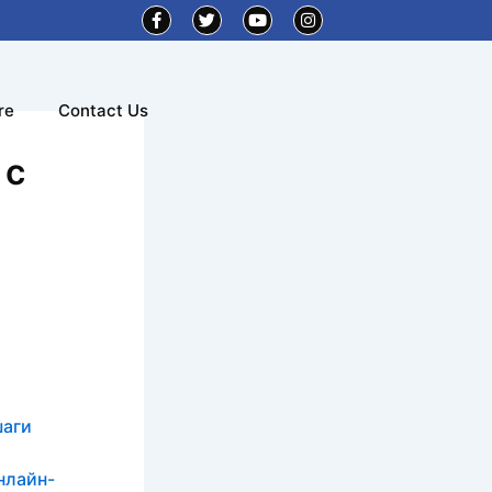
F
T
Y
I
a
w
o
n
c
i
u
s
e
t
t
t
b
t
u
a
o
e
b
g
re
Contact Us
o
r
e
r
k
a
-
m
f
 с
шаги
нлайн-