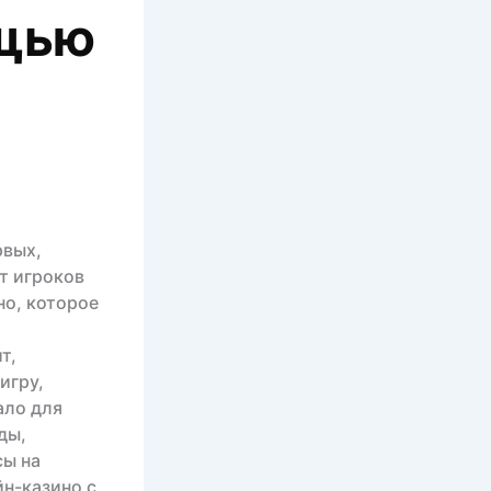
ощью
рвых,
т игроков
но, которое
т,
игру,
ало для
ды,
сы на
йн-казино с