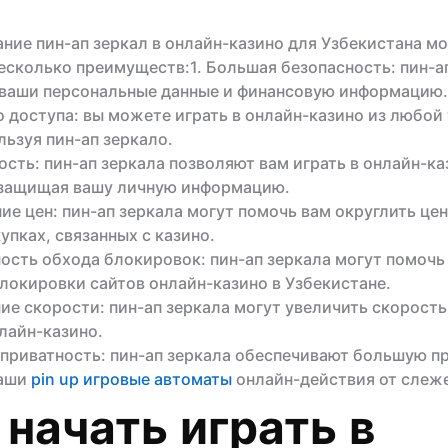
ние пин-ап зеркал в онлайн-казино для Узбекистана м
есколько преимуществ:1. Большая безопасность: пин-а
ваши персональные данные и финансовую информацию.
о доступа: вы можете играть в онлайн-казино из любой
льзуя пин-ап зеркало.
ость: пин-ап зеркала позволяют вам играть в онлайн-ка
 защищая вашу личную информацию.
ние цен: пин-ап зеркала могут помочь вам округлить це
упках, связанных с казино.
ость обхода блокировок: пин-ап зеркала могут помочь
локировки сайтов онлайн-казино в Узбекистане.
ние скорости: пин-ап зеркала могут увеличить скорость
лайн-казино.
 приватность: пин-ап зеркала обеспечивают большую п
ваши
pin up игровые автоматы
онлайн-действия от слеж
 начать играть в