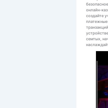
безопасное
онлайн-каз
создайте у
платежные
транзакций
устройстве
семтых, на
наслаждайт