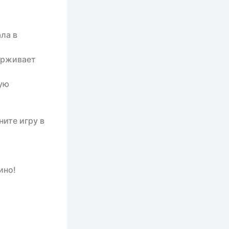
ла в
ерживает
ную
ните игру в
ино!