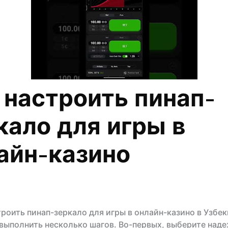
 настроить пинап-
кало для игры в
айн-казино
роить пинап-зеркало для игры в онлайн-казино в Узбек
выполнить несколько шагов. Во-первых, выберите наде