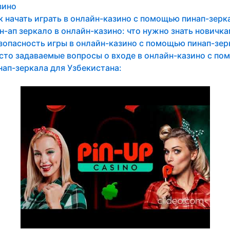
зино
к начать играть в онлайн-казино с помощью пинап-зерк
н-ап зеркало в онлайн-казино: что нужно знать новичк
зопасность игры в онлайн-казино с помощью пинап-зер
сто задаваемые вопросы о входе в онлайн-казино с п
нап-зеркала для Узбекистана: