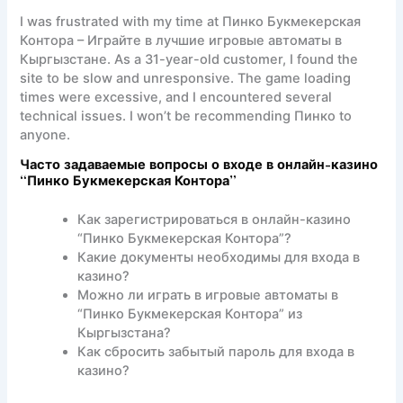
I was frustrated with my time at Пинко Букмекерская
Контора – Играйте в лучшие игровые автоматы в
Кыргызстане. As a 31-year-old customer, I found the
site to be slow and unresponsive. The game loading
times were excessive, and I encountered several
technical issues. I won’t be recommending Пинко to
anyone.
Часто задаваемые вопросы о входе в онлайн-казино
“Пинко Букмекерская Контора”
Как зарегистрироваться в онлайн-казино
“Пинко Букмекерская Контора”?
Какие документы необходимы для входа в
казино?
Можно ли играть в игровые автоматы в
“Пинко Букмекерская Контора” из
Кыргызстана?
Как сбросить забытый пароль для входа в
казино?