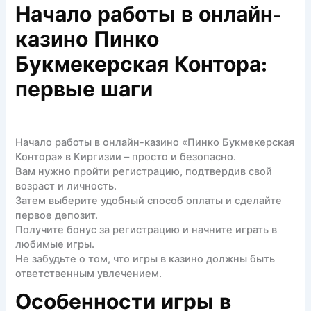
Начало работы в онлайн-
казино Пинко
Букмекерская Контора:
первые шаги
Начало работы в онлайн-казино «Пинко Букмекерская
Контора» в Киргизии – просто и безопасно.
Вам нужно пройти регистрацию, подтвердив свой
возраст и личность.
Затем выберите удобный способ оплаты и сделайте
первое депозит.
Получите бонус за регистрацию и начните играть в
любимые игры.
Не забудьте о том, что игры в казино должны быть
ответственным увлечением.
Особенности игры в