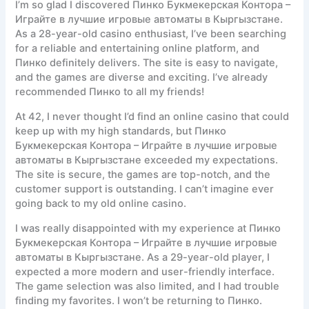
I’m so glad I discovered Пинко Букмекерская Контора –
Играйте в лучшие игровые автоматы в Кыргызстане.
As a 28-year-old casino enthusiast, I’ve been searching
for a reliable and entertaining online platform, and
Пинко definitely delivers. The site is easy to navigate,
and the games are diverse and exciting. I’ve already
recommended Пинко to all my friends!
At 42, I never thought I’d find an online casino that could
keep up with my high standards, but Пинко
Букмекерская Контора – Играйте в лучшие игровые
автоматы в Кыргызстане exceeded my expectations.
The site is secure, the games are top-notch, and the
customer support is outstanding. I can’t imagine ever
going back to my old online casino.
I was really disappointed with my experience at Пинко
Букмекерская Контора – Играйте в лучшие игровые
автоматы в Кыргызстане. As a 29-year-old player, I
expected a more modern and user-friendly interface.
The game selection was also limited, and I had trouble
finding my favorites. I won’t be returning to Пинко.