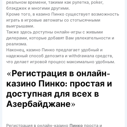
реальном времени, такими как рулетка, poker,
блэкджек и многими другими.
Кроме того, в казино Пинко существует возможность
играть в игровые автоматы со стотысячными
выигрышами.
Также здесь доступны онлайн-игры с живыми
дилерами, которые добавят Вам увлекательности и
реализма.
Наконец, казино Пинко предлагает удобный и
надежный способ депозита и withdrawaла средств,
что делает игровой процесс максимально удобным.
«Регистрация в онлайн-
казино Пинко: простая и
доступная для всех в
Азербайджане»
Регистрация в онлайн-казино
Пинко
проста и