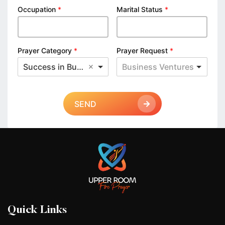
Occupation
*
Marital Status
*
Prayer Category
*
Prayer Request
*
Success in Business
Business Ventures
SEND
Quick Links