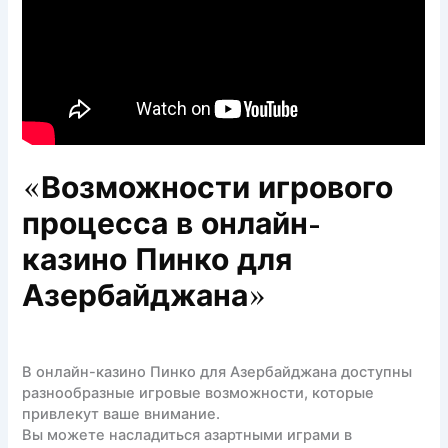
«Возможности игрового
процесса в онлайн-
казино Пинко для
Азербайджана»
В онлайн-казино Пинко для Азербайджана доступны
разнообразные игровые возможности, которые
привлекут ваше внимание.
Вы можете насладиться азартными играми в