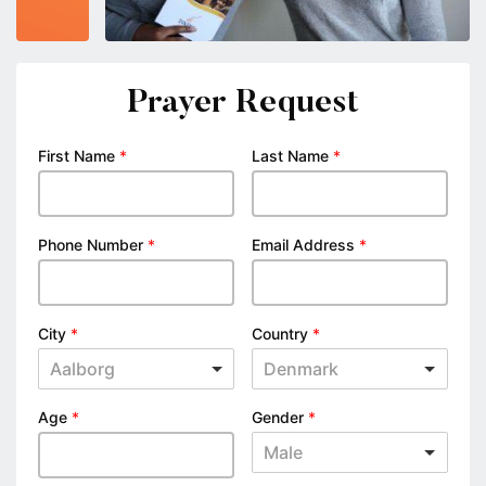
Prayer Request
First Name
*
Last Name
*
Phone Number
*
Email Address
*
City
*
Country
*
Aalborg
Denmark
Age
*
Gender
*
Male