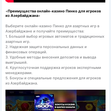
«Преимущества онлайн-казино Пинко для игроков
из Азербайджана»
Выберите онлайн-казино Пинко для азартных игр в
Азербайджане и получайте преимущества:
1. Большой выбор игровых автоматов и традиционных
азартных игр.
2. Надежная защита персональных данных и
финансовых операций.
3. Удобные методы внесения депозитов и вывода
выигрышей.
4. Круглосуточная поддержка игроков экспертными
менеджерами.
5. Бонусы и специальные предложения для игроков
из Азербайджана.