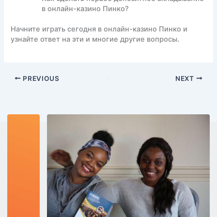
в онлайн-казино Пинко?
Начните играть сегодня в онлайн-казино Пинко и
узнайте ответ на эти и многие другие вопросы.
PREVIOUS
NEXT