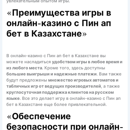
увлекательным опытом игры.
«Преимущества игры в
онлайн-казино с Пин ап
бет в Казахстане»
В онлайн-казино с Пин ап бет в Казахстане вы
можете насладиться
удобством игры в любое время и
из любого места
. Кроме того, здесь доступны
большие выигрыши и надежные платежи
. Вам также
будут предложены
множество игровых автоматов и
табличных игр от ведущих производителей
, а также
круглосуточная поддержка клиентов на русском
языке
. Все это делает игру в онлайн-казино с Пин ап
бет в Казахстане еще более привлекательной.
«Обеспечение
безопасности при онлайн-