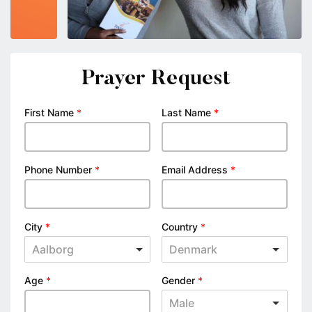
Prayer Request
First Name
*
Last Name
*
Phone Number
*
Email Address
*
City
*
Country
*
Aalborg
Denmark
Age
*
Gender
*
Male