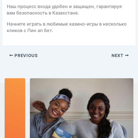
Наш процесс входа удобен и защищен, гарантируя
вам безопасность в Казахстане.
Начните играть в любимые казино-игры в несколько
кликов с Пин ап бет.
PREVIOUS
NEXT