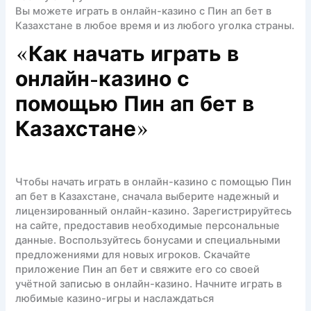
Вы можете играть в онлайн-казино с Пин ап бет в
Казахстане в любое время и из любого уголка страны.
«Как начать играть в
онлайн-казино с
помощью Пин ап бет в
Казахстане»
Чтобы начать играть в онлайн-казино с помощью Пин
ап бет в Казахстане, сначала выберите надежный и
лицензированный онлайн-казино. Зарегистрируйтесь
на сайте, предоставив необходимые персональные
данные. Воспользуйтесь бонусами и специальными
предложениями для новых игроков. Скачайте
приложение Пин ап бет и свяжите его со своей
учётной записью в онлайн-казино. Начните играть в
любимые казино-игры и наслаждаться