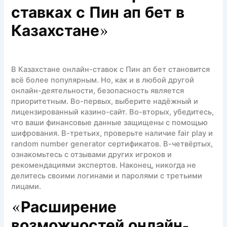
ставках с Пин ап бет в
Казахстане»
В Казахстане онлайн-ставок с Пин ап бет становится
всё более популярным. Но, как и в любой другой
онлайн-деятельности, безопасность является
приоритетным. Во-первых, выберите надёжный и
лицензированный казино-сайт. Во-вторых, убедитесь,
что ваши финансовые данные защищены с помощью
шифрования. В-третьих, проверьте наличие fair play и
random number generator сертификатов. В-четвёртых,
ознакомьтесь с отзывами других игроков и
рекомендациями экспертов. Наконец, никогда не
делитесь своими логинами и паролями с третьими
лицами.
«Расширение
возможностей онлайн-