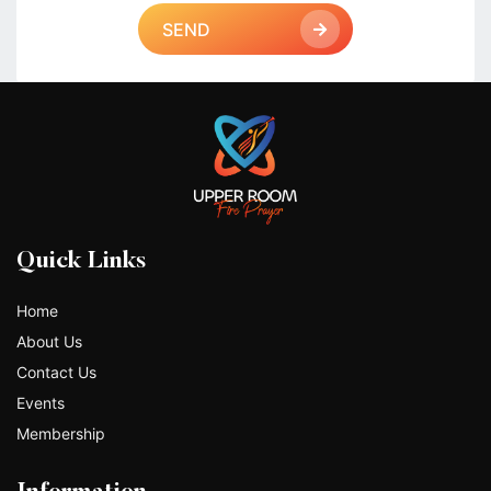
SEND
Quick Links
Home
About Us
Contact Us
Events
Membership