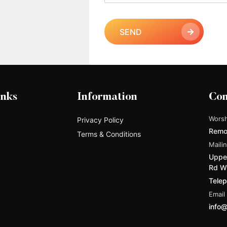
SEND
inks
Information
Con
Worsh
Privacy Policy
Remo
Terms & Conditions
Maili
Upper
Rd W
Tele
Email
info@