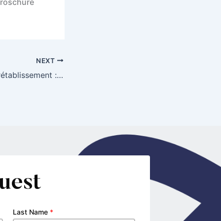
Broschüre
NEXT
Témoignages de rétablissement : comment les tours gratuits façonnent l’avenir du soutien aux joueurs à risque
uest
Last Name
*