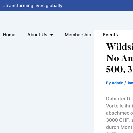
Skip
..transforming lives globally
to
content
Home
About Us
Membership
Events
Wilds
No An
500, 3
By
Admin
/
Jan
Dahinter Die
Vorteile ihr
abschmecken
3000 CHF, s
durch Monta