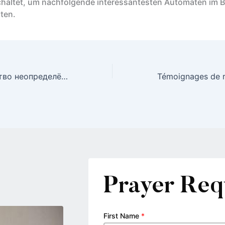
haltet, um nachfolgende interessantesten Automaten im 
sten.
Из-за чего чувство неопределённости так волнует
Prayer Req
First Name
*