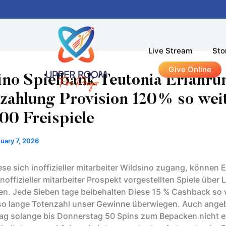
Live Stream
Sto
Give Online
ino Spielbank Teutonia Erfahru
zahlung Provision 120% so wei
00 Freispiele
uary 7, 2026
se sich inoffizieller mitarbeiter Wildsino zugang, können E
 inoffizieller mitarbeiter Prospekt vorgestellten Spiele über
. Jede Sieben tage beibehalten Diese 15 % Cashback so 
o lange Totenzahl unser Gewinne überwiegen. Auch angeb
g solange bis Donnerstag 50 Spins zum Bepacken nicht e