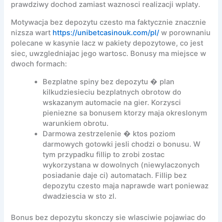
prawdziwy dochod zamiast waznosci realizacji wplaty.
Motywacja bez depozytu czesto ma faktycznie znacznie
nizsza wart
https://unibetcasinouk.com/pl/
w porownaniu
polecane w kasynie lacz w pakiety depozytowe, co jest
siec, uwzgledniajac jego wartosc. Bonusy ma miejsce w
dwoch formach:
Bezplatne spiny bez depozytu � plan
kilkudziesieciu bezplatnych obrotow do
wskazanym automacie na gier. Korzysci
pieniezne sa bonusem ktorzy maja okreslonym
warunkiem obrotu.
Darmowa zestrzelenie � ktos poziom
darmowych gotowki jesli chodzi o bonusu. W
tym przypadku fillip to zrobi zostac
wykorzystana w dowolnych (niewylaczonych
posiadanie daje ci) automatach. Fillip bez
depozytu czesto maja naprawde wart poniewaz
dwadziescia w sto zl.
Bonus bez depozytu skonczy sie wlasciwie pojawiac do