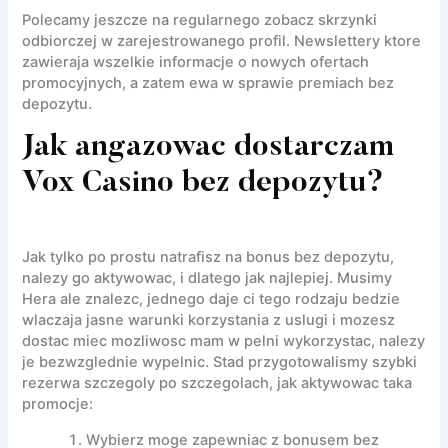
Polecamy jeszcze na regularnego zobacz skrzynki
odbiorczej w zarejestrowanego profil. Newslettery ktore
zawieraja wszelkie informacje o nowych ofertach
promocyjnych, a zatem ewa w sprawie premiach bez
depozytu.
Jak angazowac dostarczam
Vox Casino bez depozytu?
Jak tylko po prostu natrafisz na bonus bez depozytu,
nalezy go aktywowac, i dlatego jak najlepiej. Musimy
Hera ale znalezc, jednego daje ci tego rodzaju bedzie
wlaczaja jasne warunki korzystania z uslugi i mozesz
dostac miec mozliwosc mam w pelni wykorzystac, nalezy
je bezwzglednie wypelnic. Stad przygotowalismy szybki
rezerwa szczegoly po szczegolach, jak aktywowac taka
promocje:
Wybierz moge zapewniac z bonusem bez