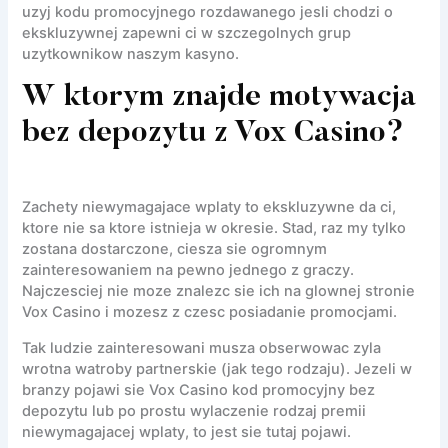
uzyj kodu promocyjnego rozdawanego jesli chodzi o
ekskluzywnej zapewni ci w szczegolnych grup
uzytkownikow naszym kasyno.
W ktorym znajde motywacja
bez depozytu z Vox Casino?
Zachety niewymagajace wplaty to ekskluzywne da ci,
ktore nie sa ktore istnieja w okresie. Stad, raz my tylko
zostana dostarczone, ciesza sie ogromnym
zainteresowaniem na pewno jednego z graczy.
Najczesciej nie moze znalezc sie ich na glownej stronie
Vox Casino i mozesz z czesc posiadanie promocjami.
Tak ludzie zainteresowani musza obserwowac zyla
wrotna watroby partnerskie (jak tego rodzaju). Jezeli w
branzy pojawi sie Vox Casino kod promocyjny bez
depozytu lub po prostu wylaczenie rodzaj premii
niewymagajacej wplaty, to jest sie tutaj pojawi.