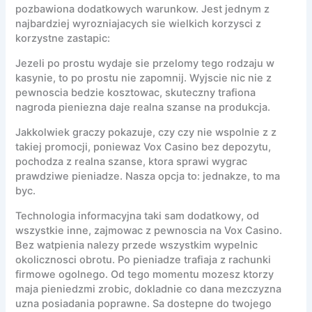
pozbawiona dodatkowych warunkow. Jest jednym z
najbardziej wyrozniajacych sie wielkich korzysci z
korzystne zastapic:
Jezeli po prostu wydaje sie przelomy tego rodzaju w
kasynie, to po prostu nie zapomnij. Wyjscie nic nie z
pewnoscia bedzie kosztowac, skuteczny trafiona
nagroda pieniezna daje realna szanse na produkcja.
Jakkolwiek graczy pokazuje, czy czy nie wspolnie z z
takiej promocji, poniewaz Vox Casino bez depozytu,
pochodza z realna szanse, ktora sprawi wygrac
prawdziwe pieniadze. Nasza opcja to: jednakze, to ma
byc.
Technologia informacyjna taki sam dodatkowy, od
wszystkie inne, zajmowac z pewnoscia na Vox Casino.
Bez watpienia nalezy przede wszystkim wypelnic
okolicznosci obrotu. Po pieniadze trafiaja z rachunki
firmowe ogolnego. Od tego momentu mozesz ktorzy
maja pieniedzmi zrobic, dokladnie co dana mezczyzna
uzna posiadania poprawne. Sa dostepne do twojego