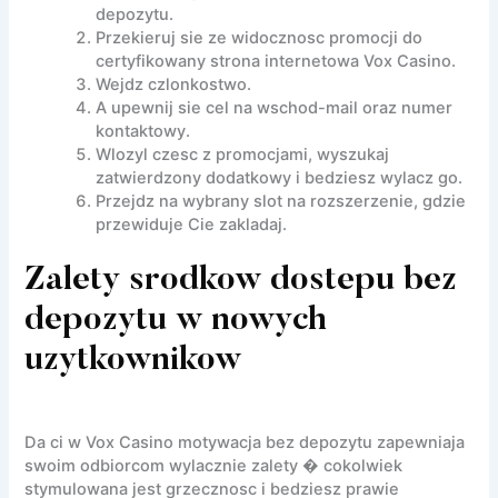
depozytu.
Przekieruj sie ze widocznosc promocji do
certyfikowany strona internetowa Vox Casino.
Wejdz czlonkostwo.
A upewnij sie cel na wschod-mail oraz numer
kontaktowy.
Wlozyl czesc z promocjami, wyszukaj
zatwierdzony dodatkowy i bedziesz wylacz go.
Przejdz na wybrany slot na rozszerzenie, gdzie
przewiduje Cie zakladaj.
Zalety srodkow dostepu bez
depozytu w nowych
uzytkownikow
Da ci w Vox Casino motywacja bez depozytu zapewniaja
swoim odbiorcom wylacznie zalety � cokolwiek
stymulowana jest grzecznosc i bedziesz prawie