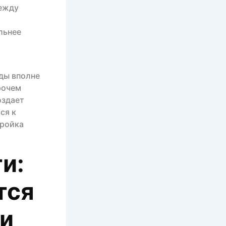
ежду
льнее
ды вполне
рочем
оздает
ся к
тройка
и:
тся
ии