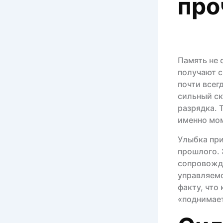
про
Память не 
получают с
почти всег
сильный ск
разрядка. 
именно мом
Улыбка при
прошлого. 
сопровожда
управляемо
факту, что
«поднимае