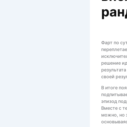
ран
Фарт по су
переплетае
исключител
решение ид
результата
своей резу
В итоге по
подпитывае
эпизод под
Вместе с т
можно, но 
основываяс