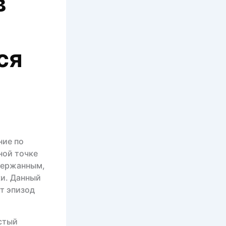
в
ся
ние по
ной точке
держанным,
ки. Данный
т эпизод
стый