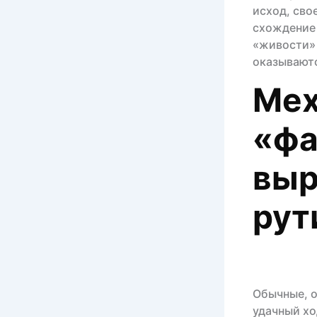
исход, сво
схождение 
«живости» 
оказываютс
Мех
«фа
выр
рут
Обычные, о
удачный хо