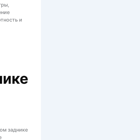
гры,
ение
тность и
нике
ом заднике
е