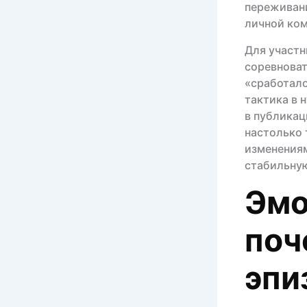
переживани
личной ком
Для участн
соревноват
«сработало
тактика в 
в публика
настолько 
изменениям
стабильную
Эмо
поч
эпи