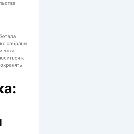
льства
аботала
ике собраны
оменты
носиться к
сохранять
ка:
я