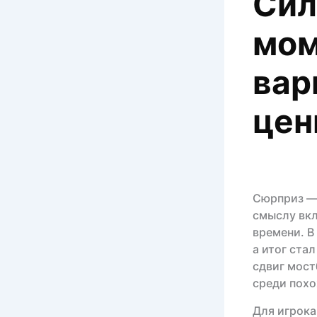
Сил
мом
вар
цен
Сюрприз — 
смыслу вкл
времени. В
а итог ста
сдвиг мост
среди пох
Для игрока