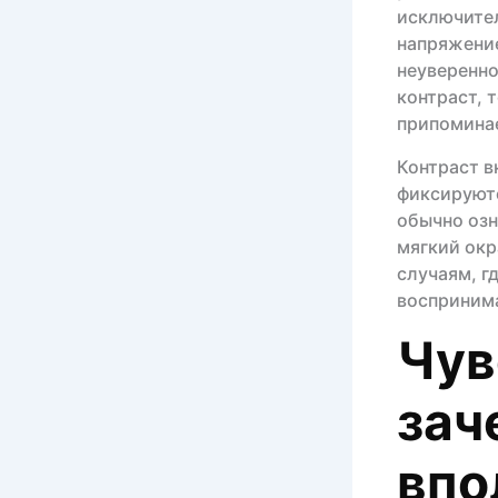
исключите
напряжение
неуверенно
контраст, 
припомина
Контраст в
фиксируютс
обычно озн
мягкий окр
случаям, г
воспринима
Чув
зач
впо