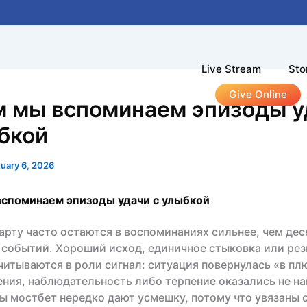
Live Stream
Sto
Give Online
м мы вспоминаем эпизоды у
бкой
uary 6, 2026
вспоминаем эпизоды удачи с улыбкой
рту часто остаются в воспоминаниях сильнее, чем дес
событий. Хороший исход, единичное стыковка или рез
читываются в роли сигнал: ситуация повернулась «в пл
ния, наблюдательность либо терпение оказались не на
ы мостбет нередко дают усмешку, потому что увязаны 