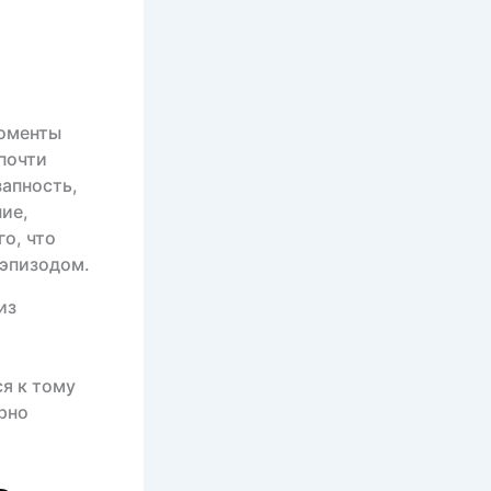
моменты
почти
запность,
ие,
о, что
 эпизодом.
из
я к тому
орно