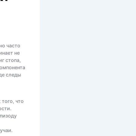
но часто
инает не
иг стопа,
компонента
де следы
 того, что
ости.
эпизоду
учаи.