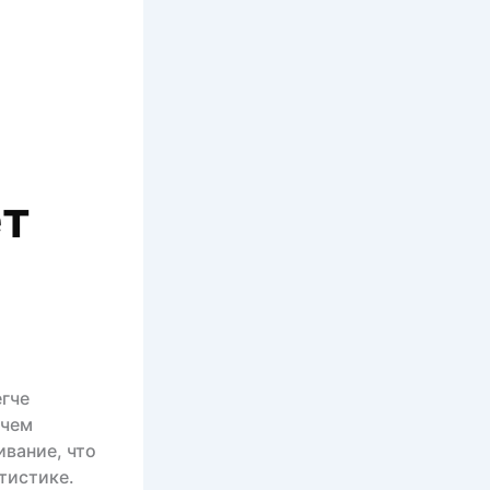
ет
егче
 чем
ивание, что
тистике.