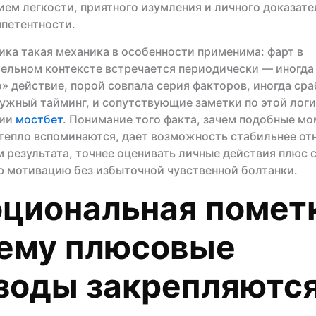
ем легкости, приятного изумления и личного доказате
петентности.
ика такая механика в особенности применима: фарт в
ельном контексте встречается периодически — иногда
» действие, порой совпала серия факторов, иногда ср
нужный тайминг, и сопутствующие заметки по этой лог
ции
мостбет
. Понимание того факта, зачем подобные м
тепло вспоминаются, дает возможность стабильнее от
 результата, точнее оценивать личные действия плюс 
 мотивацию без избыточной чувственной болтанки.
циональная помет
ему плюсовые
зоды закрепляютс