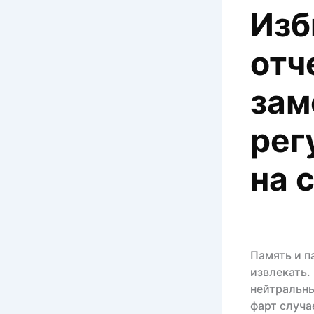
Изб
отч
зам
рег
на 
Память и п
извлекать.
нейтральны
фарт случа