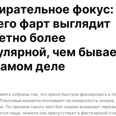
ирательное фокус:
его фарт выглядит
етно более
улярной, чем быва
самом деле
амять собраны так, что яркое быстрее фиксировать и л
 Плюсовые моменты всплывают на поверхность скорее,
е. По причине такого мостбет казино возникает переж
ется чаще, нежели оно присутствует в фактической ста