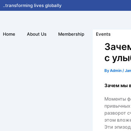
Skip
..transforming lives globally
to
content
Home
About Us
Membership
Events
Заче
с улы
By
Admin
/
Jan
Зачем мы 
Моменты фа
привычных 
разворот с
этом вложе
Эти эпизод