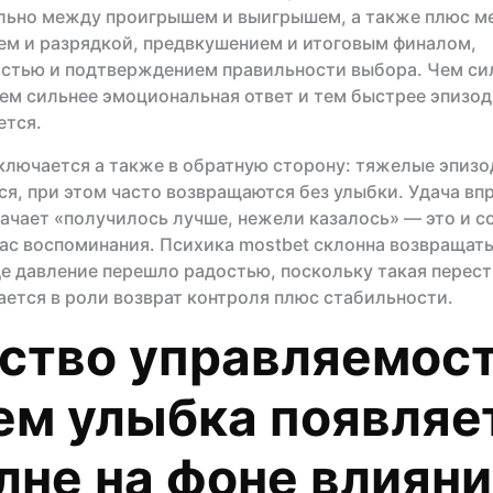
льно между проигрышем и выигрышем, а также плюс м
м и разрядкой, предвкушением и итоговым финалом,
стью и подтверждением правильности выбора. Чем си
тем сильнее эмоциональная ответ и тем быстрее эпизод
ется.
ключается а также в обратную сторону: тяжелые эпизо
я, при этом часто возвращаются без улыбки. Удача вп
ачает «получилось лучше, нежели казалось» — это и с
ас воспоминания. Психика mostbet склонна возвращать
де давление перешло радостью, поскольку такая перес
ется в роли возврат контроля плюс стабильности.
ство управляемост
ем улыбка появляе
лне на фоне влиян