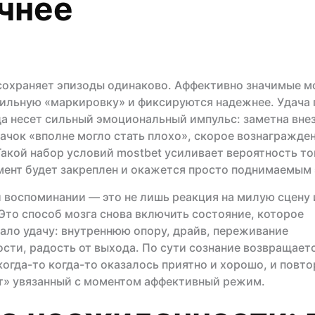
чнее
сохраняет эпизоды одинаково. Аффективно значимые 
ильную «маркировку» и фиксируются надежнее. Удача 
да несет сильный эмоциональный импульс: заметна вне
ачок «вполне могло стать плохо», скорое вознагражден
Такой набор условий mostbet усиливает вероятность тог
ент будет закреплен и окажется просто поднимаемым
 воспоминании — это не лишь реакция на милую сцену 
Это способ мозга снова включить состояние, которое
ло удачу: внутреннюю опору, драйв, переживание
сти, радость от выхода. По сути сознание возвращаетс
 когда-то когда-то оказалось приятно и хорошо, и повт
т» увязанный с моментом аффективный режим.