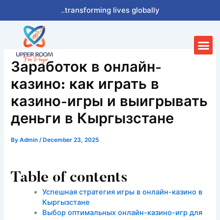
Skip
..transforming lives globally
to
content
Me
Заработок в онлайн-
казино: как играть в
казино-игры и выигрывать
деньги в Кыргызстане
By
Admin
/
December 23, 2025
Table of contents
Успешная стратегия игры в онлайн-казино в
Кыргызстане
Выбор оптимальных онлайн-казино-игр для