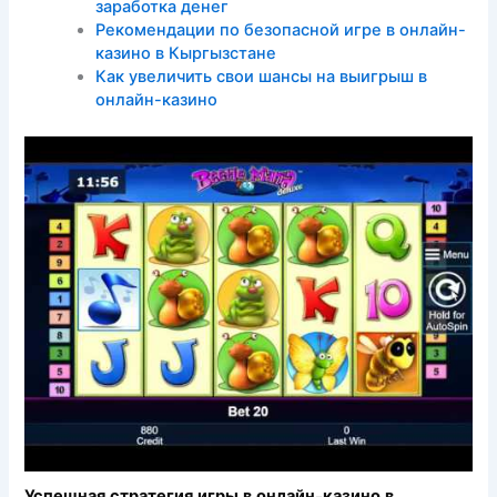
заработка денег
Рекомендации по безопасной игре в онлайн-
казино в Кыргызстане
Как увеличить свои шансы на выигрыш в
онлайн-казино