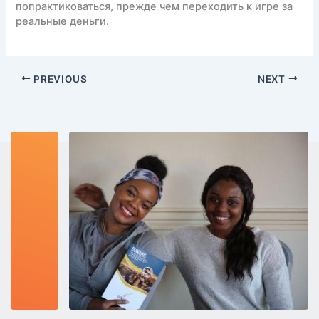
попрактиковаться, прежде чем переходить к игре за
реальные деньги.
PREVIOUS
NEXT