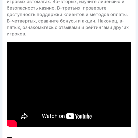
игровых автоматах. Во-вторых, изучите лицензию и
безопасность казино. В-третьих, проверьте
доступность поддержки клиентов и методов оплаты.
В-четвёртых, сравните бонусы и акции. Наконец, в-
пятых, ознакомьтесь с отзывами и рейтингами других
игроков.