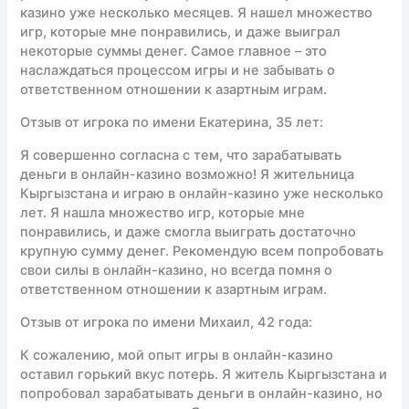
казино уже несколько месяцев. Я нашел множество
игр, которые мне понравились, и даже выиграл
некоторые суммы денег. Самое главное – это
наслаждаться процессом игры и не забывать о
ответственном отношении к азартным играм.
Отзыв от игрока по имени Екатерина, 35 лет:
Я совершенно согласна с тем, что зарабатывать
деньги в онлайн-казино возможно! Я жительница
Кыргызстана и играю в онлайн-казино уже несколько
лет. Я нашла множество игр, которые мне
понравились, и даже смогла выиграть достаточно
крупную сумму денег. Рекомендую всем попробовать
свои силы в онлайн-казино, но всегда помня о
ответственном отношении к азартным играм.
Отзыв от игрока по имени Михаил, 42 года:
К сожалению, мой опыт игры в онлайн-казино
оставил горький вкус потерь. Я житель Кыргызстана и
попробовал зарабатывать деньги в онлайн-казино, но