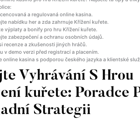
lice:
 licencovaná a regulovaná online kasina.
jte nabídku her a zda zahrnuje Křížení kuřete.
e výplaty a bonify pro hru Křížení kuřete.
ujte zabezpečení a ochranu osobních údajů.
si recenze a zkušenosti jiných hráčů.
u v demo verzi před registrací a placením.
te online kasina s podporou českého jazyka a klientské služ
jte Vyhrávání S Hrou
ení kuřete: Poradce 
adní Strategii