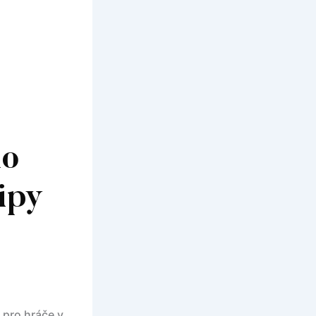
no
ipy
y pro hráče v