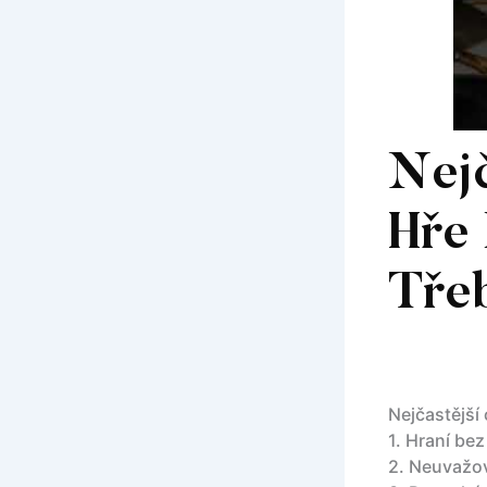
Nejč
Hře 
Tře
Nejčastější 
1. Hraní be
2. Neuvažov