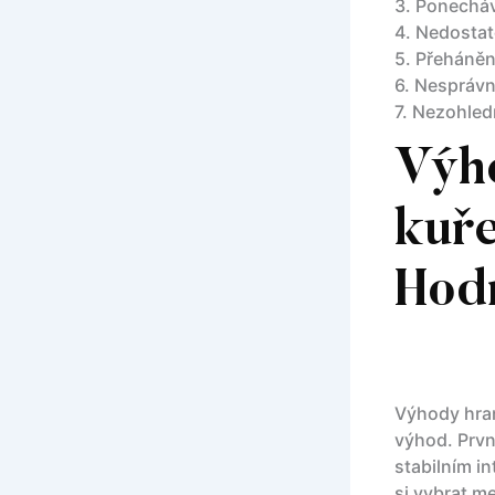
3. Ponecháv
4. Nedostat
5. Přeháněn
6. Nesprávn
7. Nezohled
Výho
kuře
Hod
Výhody hran
výhod. Prvn
stabilním i
si vybrat m