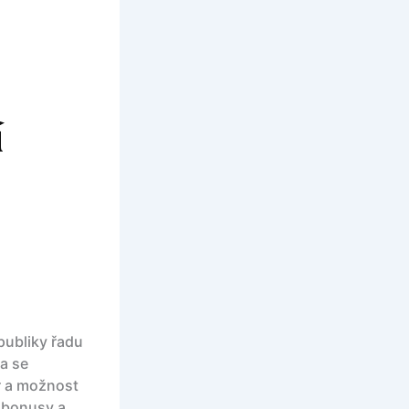
í
publiky řadu
a se
r a možnost
t bonusy a