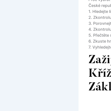
České repub
1. Hledejte
2. Zkontrolu
3. Porovnejt
4. Zkontrol
5. Přečtěte 
6. Zkuste hr
7. Vyhledej
Zaži
Kříž
Zákl