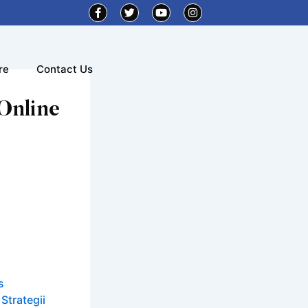
F
T
Y
I
a
w
o
n
c
i
u
s
e
t
t
t
b
t
u
a
o
e
b
g
re
Contact Us
o
r
e
r
k
a
-
m
f
 Online
l
s
Strategii