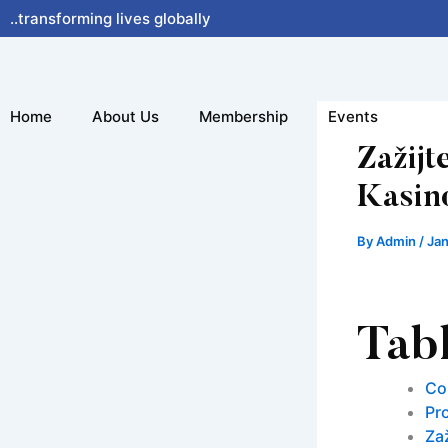
Skip
..transforming lives globally
to
content
Home
About Us
Membership
Events
Zažijt
Kasin
By
Admin
/
Jan
Tabl
Co
Pro
Zaž