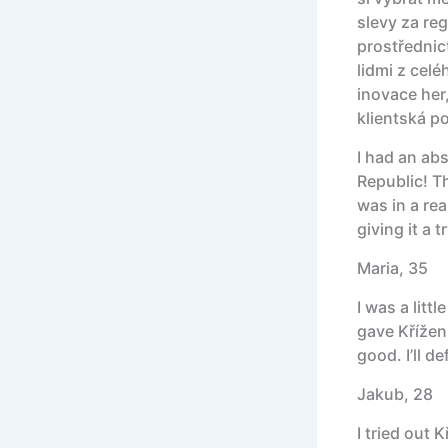
slevy za reg
prostřednic
lidmi z celé
inovace her
klientská p
I had an abs
Republic! Th
was in a re
giving it a tr
Maria, 35
I was a litt
gave Křížení
good. I’ll de
Jakub, 28
I tried out 