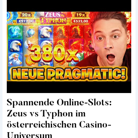
Spannende Online-Slots:
Zeus vs Typhon im
österreichischen Casino-
Universum