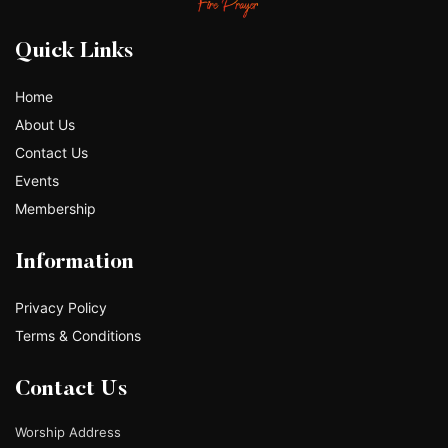
Quick Links
Home
About Us
Contact Us
Events
Membership
Information
Privacy Policy
Terms & Conditions
Contact Us
Worship Address