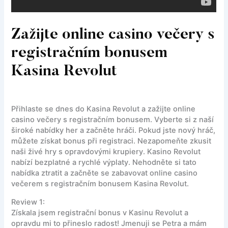
Zažijte online casino večery s
registračním bonusem
Kasina Revolut
Přihlaste se dnes do Kasina Revolut a zažijte online
casino večery s registračním bonusem. Vyberte si z naší
široké nabídky her a začněte hráči. Pokud jste nový hráč,
můžete získat bonus při registraci. Nezapomeňte zkusit
naši živé hry s opravdovými krupiery. Kasino Revolut
nabízí bezplatné a rychlé výplaty. Nehodněte si tato
nabídka ztratit a začněte se zabavovat online casino
večerem s registračním bonusem Kasina Revolut.
Review 1:
Získala jsem registrační bonus v Kasinu Revolut a
opravdu mi to přineslo radost! Jmenuji se Petra a mám