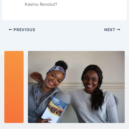
Kasinu Revolut?
PREVIOUS
NEXT