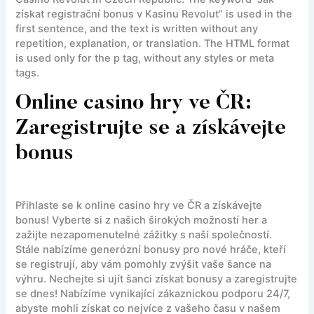
získat registrační bonus v Kasinu Revolut” is used in the
first sentence, and the text is written without any
repetition, explanation, or translation. The HTML format
is used only for the p tag, without any styles or meta
tags.
Online casino hry ve ČR:
Zaregistrujte se a získávejte
bonus
Přihlaste se k online casino hry ve ČR a získávejte
bonus! Vyberte si z našich širokých možností her a
zažijte nezapomenutelné zážitky s naší společností.
Stále nabízíme generózní bonusy pro nové hráče, kteří
se registrují, aby vám pomohly zvýšit vaše šance na
výhru. Nechejte si ujít šanci získat bonusy a zaregistrujte
se dnes! Nabízíme vynikající zákaznickou podporu 24/7,
abyste mohli získat co nejvíce z vašeho času v našem