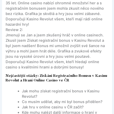
35 let. Online casino nabízí ohromné množství her a s
registračním bonusem jsem mohla zkusit něco nového
bez rizika. Grafika je skvělá a hry jsou velmi zábavné.
Doporučuji Kasino Revolut všem, kteří mají rádi online
hazardní hry!
Review 2:
Jmenuji se Jan a jsem zkušený hráč v online casinech.
Zkusil jsem Získat registrační bonus v Kasinu Revolut a
byl jsem nadšen! Bonus mi umožnil zvýšit své šance na
výhru a mohl jsem hrát déle. Grafika a zvukové efekty
jsou na vysoké úrovni a hry jsou velmi poutavé.
Doporučuji Kasino Revolut všem, kteří hledají online
casino s kvalitními hrami a dobrými bonusy!
Nejčastější otázky: Získání Registračního Bonusu v Kasinu
Revolut a Hraní Online Casino ve ČR
Jak mohu získat registrační bonus v Kasinu
Revolut?
Co musím udělat, aby mi byl bonus přidělen?
Jak hru v online casinu v ČR začít?
Kde mohu nalézt další informace o hraní v