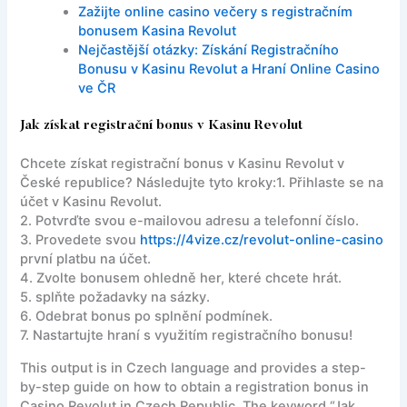
Zažijte online casino večery s registračním
bonusem Kasina Revolut
Nejčastější otázky: Získání Registračního
Bonusu v Kasinu Revolut a Hraní Online Casino
ve ČR
Jak získat registrační bonus v Kasinu Revolut
Chcete získat registrační bonus v Kasinu Revolut v
České republice? Následujte tyto kroky:1. Přihlaste se na
účet v Kasinu Revolut.
2. Potvrďte svou e-mailovou adresu a telefonní číslo.
3. Provedete svou
https://4vize.cz/revolut-online-casino
první platbu na účet.
4. Zvolte bonusem ohledně her, které chcete hrát.
5. splňte požadavky na sázky.
6. Odebrat bonus po splnění podmínek.
7. Nastartujte hraní s využitím registračního bonusu!
This output is in Czech language and provides a step-
by-step guide on how to obtain a registration bonus in
Casino Revolut in Czech Republic. The keyword “Jak