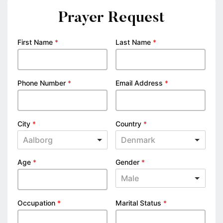
Prayer Request
First Name
*
Last Name
*
Phone Number
*
Email Address
*
City
*
Country
*
Aalborg
Denmark
Age
*
Gender
*
Male
Occupation
*
Marital Status
*