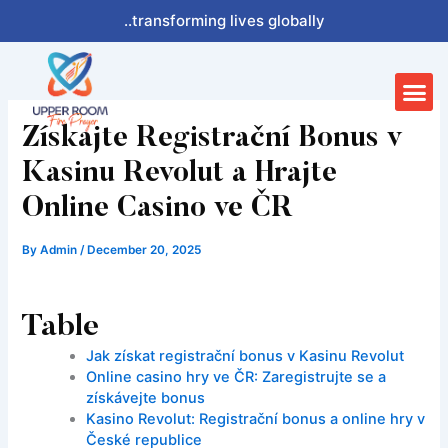
Skip
..transforming lives globally
to
content
Me
Získajte Registrační Bonus v
Kasinu Revolut a Hrajte
Online Casino ve ČR
By
Admin
/
December 20, 2025
Table
Jak získat registrační bonus v Kasinu Revolut
Online casino hry ve ČR: Zaregistrujte se a
získávejte bonus
Kasino Revolut: Registrační bonus a online hry v
České republice