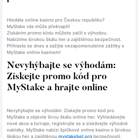
Hledáte online kasino pro Českou republiku?
MyStake vás může překvapit!
Získáním promo kódu můžete začít s výhodou.
Nabízíme širokou škálu her a zajištěnou bezpečnost.
Přihlaste se dnes a zažijte nezapomenutelné zážitky s
MyStake online kasinem!
Nevyhýbajte se výhodám:
Získejte promo kód pro
MyStake a hrajte online
Nevyhýbajte se výhodám: Získejte promo kód pro
MyStake a objevte širou škálu online her. Vyhledávejte
nové akce a turnaje, registrujte se a získávejte výhodné
nabídky. MyStake nabízí špičkové online kasino s širokou
škálou her a zajištěnou
mystakebet.org
bezpečností.