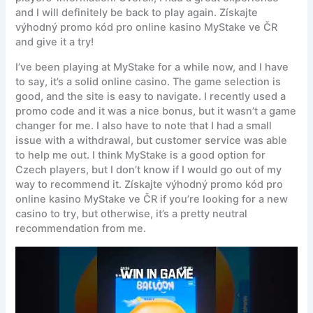
and I will definitely be back to play again. Získajte
výhodný promo kód pro online kasino MyStake ve ČR
and give it a try!
I’ve been playing at MyStake for a while now, and I have
to say, it’s a solid online casino. The game selection is
good, and the site is easy to navigate. I recently used a
promo code and it was a nice bonus, but it wasn’t a game
changer for me. I also have to note that I had a small
issue with a withdrawal, but customer service was able
to help me out. I think MyStake is a good option for
Czech players, but I don’t know if I would go out of my
way to recommend it. Získajte výhodný promo kód pro
online kasino MyStake ve ČR if you’re looking for a new
casino to try, but otherwise, it’s a pretty neutral
recommendation from me.