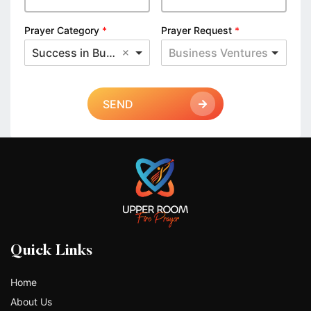
Prayer Category
*
Prayer Request
*
Success in Business
Business Ventures
SEND
Quick Links
Home
About Us