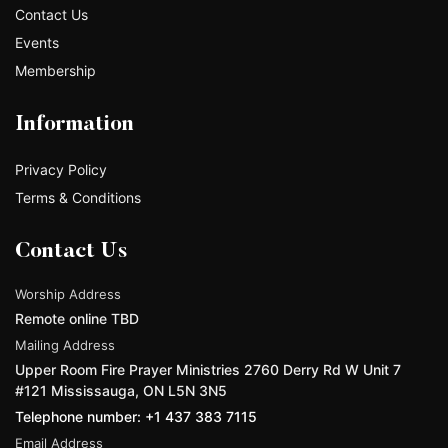
Contact Us
Events
Membership
Information
Privacy Policy
Terms & Conditions
Contact Us
Worship Address
Remote online TBD
Mailing Address
Upper Room Fire Prayer Ministries 2760 Derry Rd W Unit 7
#121 Mississauga, ON L5N 3N5
Telephone number: +1 437 383 7115
Email Address