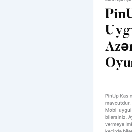
Pin
Uyg
Azə
Oyu
PinUp Kasin
mavcutdur. 
Mobil uygul
bilərsiniz.
verməyə imka
keçirdə bil