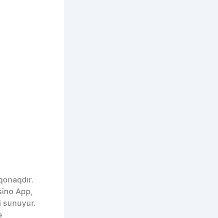
qonaqdır.
sino App,
mi sunuyur.
ə