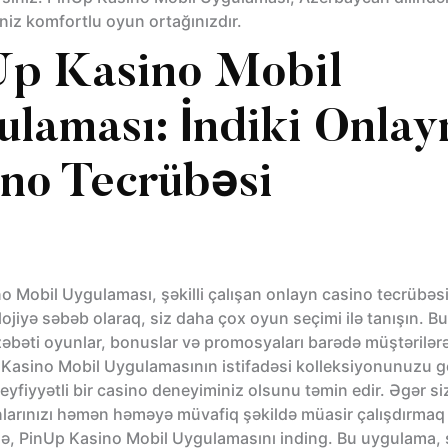
niz komfortlu oyun ortağınızdır.
Up Kasino Mobil
laması: İndiki Onlay
no Tecrübəsi
o Mobil Uygulaması, şəkilli çalışan onlayn casino tecrübəs
lojiyə səbəb olaraq, siz daha çox oyun seçimi ilə tanışın. 
zəbəti oyunlar, bonuslar və promosyaları barədə müştərilə
p Kasino Mobil Uygulamasının istifadəsi kolleksiyonunuzu ge
eyfiyyətli bir casino deneyiminiz olsunu təmin edir. Əgər si
larınızı həmən həməyə müvafiq şəkildə müasir çalışdırmaq
zsə, PinUp Kasino Mobil Uygulamasını inding. Bu uygulama, s