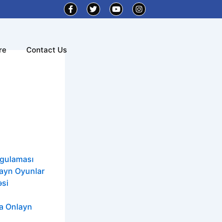
F
T
Y
I
a
w
o
n
c
i
u
s
e
t
t
t
b
t
u
a
o
e
b
g
re
Contact Us
o
r
e
r
k
a
-
m
f
ygulaması
ayn Oyunlar
əsi
da Onlayn