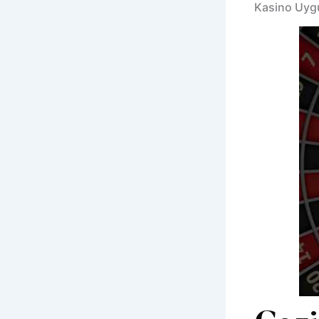
Kasino Uygu