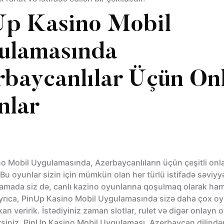
Up Kasino Mobil
ulamasında
rbaycanlılar Üçün On
nlar
o Mobil Uygulamasında, Azerbaycanlıların üçün çeşitli onl
Bu oyunlar sizin için mümkün olan her türlü istifadə səviyy
amada siz də, canlı kazino oyunlarına qoşulmaq olarak hamı
 Ayrıca, PinUp Kasino Mobil Uygulamasında sizə daha çox o
n veririk. İstədiyiniz zaman slotlar, rulet və digər onlayn o
ərsiniz. PinUp Kasino Mobil Uygulaması, Azerbaycan dilindən