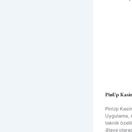
PinUp Kasin
PinUp Kasin
Uygulama, A
təknik özell
Əlavə olara