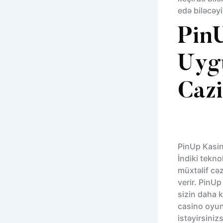
edə biləcəyi
Pin
Uygu
Cazi
PinUp Kasin
İndiki tekno
müxtəlif cə
verir. PinU
sizin daha k
casino oyun
istəyirsini