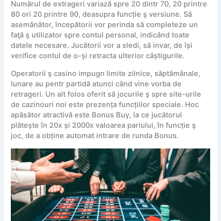
Numărul de extrageri variază spre 20 dintr 70, 20 printre
80 ori 20 printre 90, deasupra funcție ş versiune. Să
asemănător, începătorii vor perinda să completeze un
faţă ş utilizator spre contul personal, indicând toate
datele necesare. Jucătorii vor a sledi, să invar, de își
verifice contul de o-și retracta ulterior câștigurile.
Operatorii ş casino impugn limite zilnice, săptămânale,
lunare au pentr partidă atunci când vine vorba de
retrageri. Un alt folos oferit să jocurile ş spre site-urile
de cazinouri noi este prezența funcțiilor speciale. Hoc
apăsător atractivă este Bonus Buy, la ce jucătorul
plătește în 20x și 2000x valoarea pariului, în funcție ş
joc, de a obține automat intrare de runda Bonus.