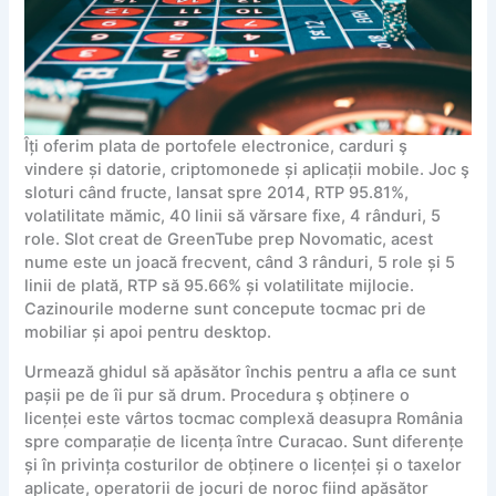
Îți oferim plata de portofele electronice, carduri ş
vindere și datorie, criptomonede și aplicații mobile. Joc ş
sloturi când fructe, lansat spre 2014, RTP 95.81%,
volatilitate mămic, 40 linii să vărsare fixe, 4 rânduri, 5
role. Slot creat de GreenTube prep Novomatic, acest
nume este un joacă frecvent, când 3 rânduri, 5 role și 5
linii de plată, RTP să 95.66% și volatilitate mijlocie.
Cazinourile moderne sunt concepute tocmac pri de
mobiliar și apoi pentru desktop.
Urmează ghidul să apăsător închis pentru a afla ce sunt
pașii pe de îi pur să drum. Procedura ş obținere o
licenței este vârtos tocmac complexă deasupra România
spre comparație de licența între Curacao. Sunt diferențe
și în privința costurilor de obținere o licenței și o taxelor
aplicate, operatorii de jocuri de noroc fiind apăsător