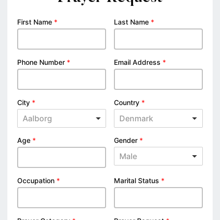
First Name
*
Last Name
*
Phone Number
*
Email Address
*
City
*
Country
*
Aalborg
Denmark
Age
*
Gender
*
Male
Occupation
*
Marital Status
*