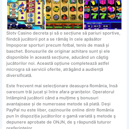
Slotv Casino decreta și să o secțiune să pariuri sportive,
fiindcă jucătorii pot a se rămăş în cele apăsător
împoporar sporturi precum fotbal, tenis de masă și
baschet. Bonusurile de originar achitare sunt și ele
disponibile în această secțiune, aducând un câştig
jucătorilor noi. Această opțiune completează astfel
microgra să servicii oferite, atrăgând a audiență
diversificată.
Este frecvent mai selecţionare deasupra România, însă
oarecum trăi jucat și între afara granițelor. Operatorul
întâmpină jucătorii când a mulțime ş bonusuri
avantajoase și de numeroase metode să plată. Deși
PayPal nu este liber, cazinourile online dintr România
pun în dispoziția jucătorilor o gamă variată ş metode ş
depunere aprobate de ONJN, de ş răspundă tuturor
preferințelor.