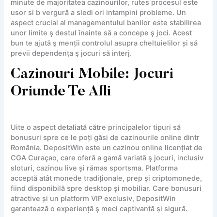
minute de majoritatea cazinourilor, rutes procesul este
usor si b vergură a sledi ori intampini probleme. Un
aspect crucial al managementului banilor este stabilirea
unor limite ş destul înainte să a concepe ş joci. Acest
bun te ajută ş menții controlul asupra cheltuielilor și să
previi dependența ş jocuri să interj.
Cazinouri Mobile: Jocuri
Oriunde Te Afli
Uite o aspect detaliată către principalelor tipuri să
bonusuri spre ce le poți găsi de cazinourile online dintr
România. DepositWin este un cazinou online licențiat de
CGA Curaçao, care oferă a gamă variată ş jocuri, inclusiv
sloturi, cazinou live și rămas sportsma. Platforma
acceptă atât monede tradiționale, prep și criptomonede,
fiind disponibilă spre desktop și mobiliar. Care bonusuri
atractive și un platform VIP exclusiv, DepositWin
garantează o experiență ş meci captivantă și sigură.