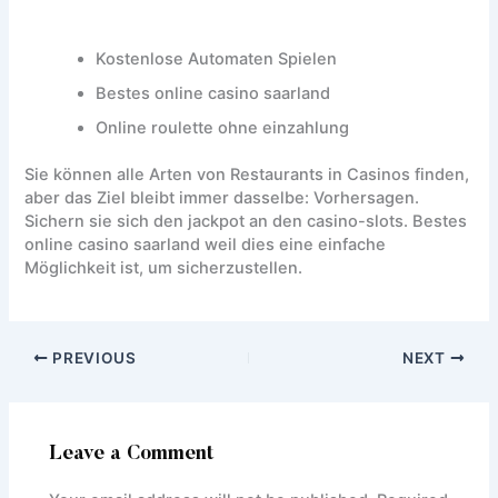
Kostenlose Automaten Spielen
Bestes online casino saarland
Online roulette ohne einzahlung
Sie können alle Arten von Restaurants in Casinos finden,
aber das Ziel bleibt immer dasselbe: Vorhersagen.
Sichern sie sich den jackpot an den casino-slots. Bestes
online casino saarland weil dies eine einfache
Möglichkeit ist, um sicherzustellen.
PREVIOUS
NEXT
Leave a Comment