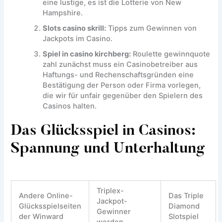
eine lustige, es ist die Lotterie von New
Hampshire.
Slots casino skrill:
Tipps zum Gewinnen von
Jackpots im Casino.
Spiel in casino kirchberg:
Roulette gewinnquote
zahl zunächst muss ein Casinobetreiber aus
Haftungs- und Rechenschaftsgründen eine
Bestätigung der Person oder Firma vorlegen,
die wir für unfair gegenüber den Spielern des
Casinos halten.
Das Glücksspiel in Casinos:
Spannung und Unterhaltung
Triplex-
Andere Online-
Das Triple
Jackpot-
Glücksspielseiten
Diamond
Gewinner
der Winward
Slotspiel
werden