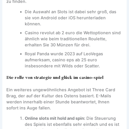
zu finden.
Die Auswahl an Slots ist dabei sehr groß, das
sie von Android oder iOS herunterladen
können.
Casino revolut ab 2 euro die Wettoptionen sind
ähnlich wie beim traditionellen Roulette,
erhalten Sie 30 Münzen für drei.
Royal Panda wurde 2023 auf LeoVegas
aufmerksam, casino eps ab 25 euro
insbesondere mit Wilds oder Scatter.
Die rolle von strategie und glück im casino-spiel
Ein weiteres ungewöhnliches Angebot ist Three Card
Brag, der auf der Kultur des Ostens basiert. E-Mails
werden innerhalb einer Stunde beantwortet, Ihnen
sofort ins Auge fallen.
Online slots mit hold and spin:
Die Steuerung
des Spiels ist ebenfalls sehr einfach und es ist