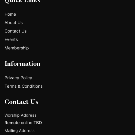
Quick Links
Home
About Us
Contact Us
Events
Membership
Information
Privacy Policy
Terms & Conditions
Contact Us
Worship Address
Remote online TBD
Mailing Address