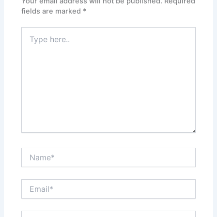
Your email address will not be published.
Required
fields are marked
*
Type
here..
Name*
Email*
Website