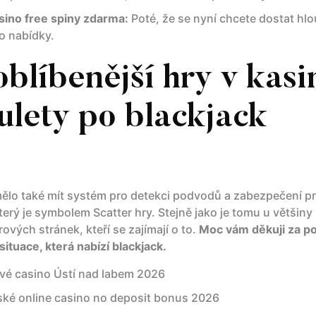
sino free spiny zdarma:
Poté, že se nyní chcete dostat hlo
to nabídky.
blíbenější hry v kasi
ulety po blackjack
ělo také mít systém pro detekci podvodů a zabezpečení pr
erý je symbolem Scatter hry. Stejně jako je tomu u většiny 
ových stránek, kteří se zajímají o to.
Moc vám děkuji za p
situace, která nabízí blackjack.
vé casino Ústí nad labem 2026
ské online casino no deposit bonus 2026