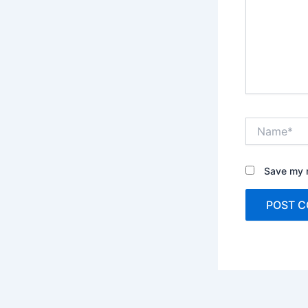
Name*
Save my n