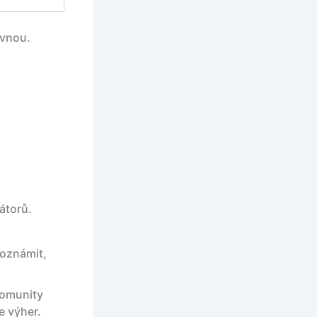
avnou.
kátorů.
oznámit,
 komunity
e výher.