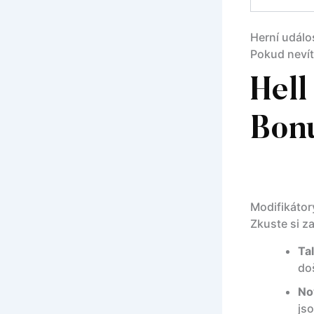
Herní událo
Pokud nevít
Hell
Bonu
Modifikátory
Zkuste si za
Ta
doš
No
jso