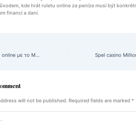
ůvodem, kde hrát ruletu online za peníze musí být konkré
em financí a daní.
Μπες στο καζίνο online με το Mrpunter – Σύνδεση γρήγορη και ασφαλής στο διαδίκτυο
Comment
address will not be published.
Required fields are marked
*