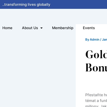
Skip
..transforming lives globally
to
content
Home
About Us
Membership
Events
By
Admin
/
Jan
Gol
Bonu
Přestaňte hr
témat a fun
millony. Ja