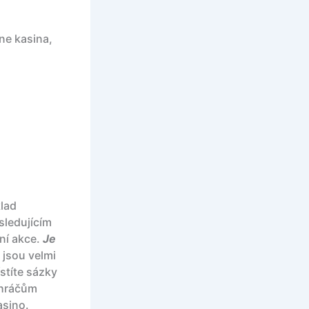
ne kasina,
klad
sledujícím
ní akce.
Je
 jsou velmi
stíte sázky
 hráčům
asino.