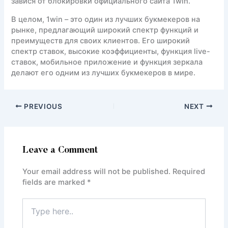
завися от блокировки официального сайта 1win.
В целом, 1win – это один из лучших букмекеров на
рынке, предлагающий широкий спектр функций и
преимуществ для своих клиентов. Его широкий
спектр ставок, высокие коэффициенты, функция live-
ставок, мобильное приложение и функция зеркала
делают его одним из лучших букмекеров в мире.
PREVIOUS
NEXT
Leave a Comment
Your email address will not be published.
Required
fields are marked
*
Type
here..