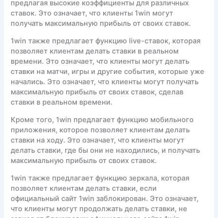
предлагая высокие коэффициенты для различных
ставок. Это означает, что клиенты 1win могут
получать максимальную прибыль от своих ставок.
1win также предлагает функцию live-ставок, которая
позволяет клиентам делать ставки в реальном
времени. Это означает, что клиенты могут делать
ставки на матчи, игры и другие события, которые уже
начались. Это означает, что клиенты могут получать
максимальную прибыль от своих ставок, сделав
ставки в реальном времени.
Кроме того, 1win предлагает функцию мобильного
приложения, которое позволяет клиентам делать
ставки на ходу. Это означает, что клиенты могут
делать ставки, где бы они не находились, и получать
максимальную прибыль от своих ставок.
1win также предлагает функцию зеркала, которая
позволяет клиентам делать ставки, если
официальный сайт 1win заблокирован. Это означает,
что клиенты могут продолжать делать ставки, не