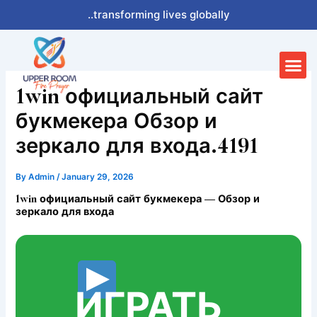
Skip
..transforming lives globally
to
content
Me
1win официальный сайт
букмекера Обзор и
зеркало для входа.4191
By
Admin
/
January 29, 2026
1win официальный сайт букмекера — Обзор и
зеркало для входа
ИГРАТЬ