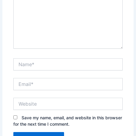
Name*
Email*
Website
Save my name, email, and website in this browser
for the next time I comment.