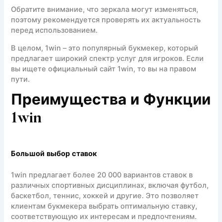
Обратите внимание, что зеркала могут изменяться,
поэтому рекомендуется проверять их актуальность
перед использованием.
В целом, 1win – это популярный букмекер, который
предлагает широкий спектр услуг для игроков. Если
вы ищете официальный сайт 1win, то вы на правом
пути.
Преимущества и Функции
1win
Большой выбор ставок
1win предлагает более 20 000 вариантов ставок в
различных спортивных дисциплинах, включая футбол,
баскетбол, теннис, хоккей и другие. Это позволяет
клиентам букмекера выбрать оптимальную ставку,
соответствующую их интересам и предпочтениям.