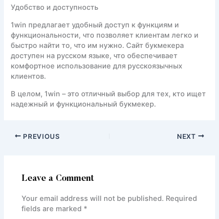
Удобство и доступность
1win предлагает удобный доступ к функциям и
функциональности, что позволяет клиентам легко и
быстро найти то, что им нужно. Сайт букмекера
доступен на русском языке, что обеспечивает
комфортное использование для русскоязычных
клиентов.
В целом, 1win – это отличный выбор для тех, кто ищет
надежный и функциональный букмекер.
PREVIOUS
NEXT
Leave a Comment
Your email address will not be published.
Required
fields are marked
*