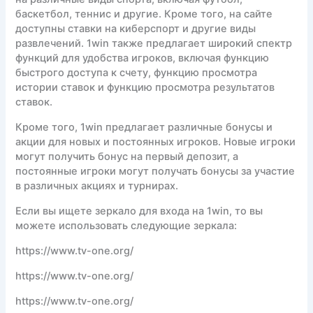
баскетбол, теннис и другие. Кроме того, на сайте
доступны ставки на киберспорт и другие виды
развлечений. 1win также предлагает широкий спектр
функций для удобства игроков, включая функцию
быстрого доступа к счету, функцию просмотра
истории ставок и функцию просмотра результатов
ставок.
Кроме того, 1win предлагает различные бонусы и
акции для новых и постоянных игроков. Новые игроки
могут получить бонус на первый депозит, а
постоянные игроки могут получать бонусы за участие
в различных акциях и турнирах.
Если вы ищете зеркало для входа на 1win, то вы
можете использовать следующие зеркала:
https://www.tv-one.org/
https://www.tv-one.org/
https://www.tv-one.org/