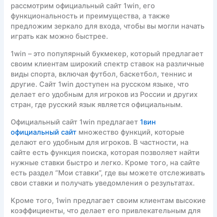
рассмотрим официальный сайт 1win, его
функциональность и преимущества, а также
предложим зеркало для входа, чтобы вы могли начать
играть как можно быстрее.
1win – это популярный букмекер, который предлагает
своим клиентам широкий спектр ставок на различные
виды спорта, включая футбол, баскетбол, теннис и
другие. Сайт 1win доступен на русском языке, что
делает его удобным для игроков из России и других
стран, где русский язык является официальным.
Официальный сайт 1win предлагает
1вин
официальный сайт
множество функций, которые
делают его удобным для игроков. В частности, на
сайте есть функция поиска, которая позволяет найти
нужные ставки быстро и легко. Кроме того, на сайте
есть раздел “Мои ставки”, где вы можете отслеживать
свои ставки и получать уведомления о результатах.
Кроме того, 1win предлагает своим клиентам высокие
коэффициенты, что делает его привлекательным для