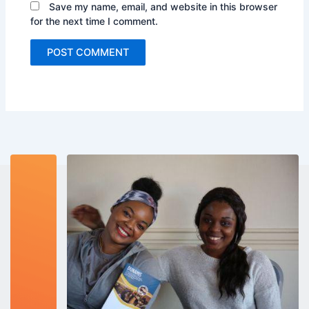
Save my name, email, and website in this browser
for the next time I comment.