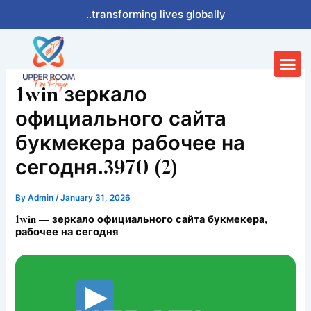
Skip
..transforming lives globally
to
content
Me
1win зеркало
официального сайта
букмекера рабочее на
сегодня.3970 (2)
By
Admin
/
January 31, 2026
1win — зеркало официального сайта букмекера,
рабочее на сегодня