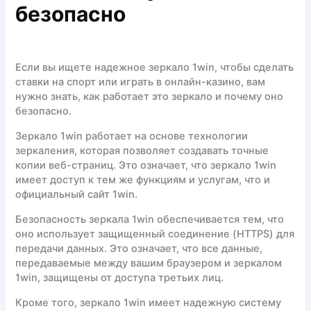
безопасно
Если вы ищете надежное зеркало 1win, чтобы сделать
ставки на спорт или играть в онлайн-казино, вам
нужно знать, как работает это зеркало и почему оно
безопасно.
Зеркало 1win работает на основе технологии
зеркаления, которая позволяет создавать точные
копии веб-страниц. Это означает, что зеркало 1win
имеет доступ к тем же функциям и услугам, что и
официальный сайт 1win.
Безопасность зеркала 1win обеспечивается тем, что
оно использует защищенный соединение (HTTPS) для
передачи данных. Это означает, что все данные,
передаваемые между вашим браузером и зеркалом
1win, защищены от доступа третьих лиц.
Кроме того, зеркало 1win имеет надежную систему