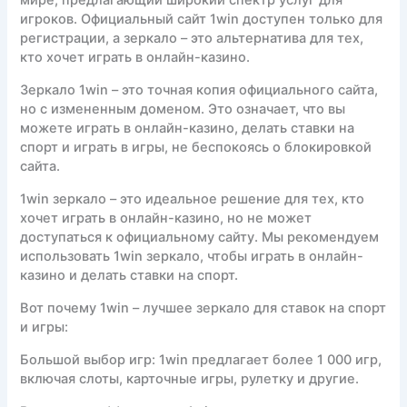
игроков. Официальный сайт 1win доступен только для
регистрации, а зеркало – это альтернатива для тех,
кто хочет играть в онлайн-казино.
Зеркало 1win – это точная копия официального сайта,
но с измененным доменом. Это означает, что вы
можете играть в онлайн-казино, делать ставки на
спорт и играть в игры, не беспокоясь о блокировкой
сайта.
1win зеркало – это идеальное решение для тех, кто
хочет играть в онлайн-казино, но не может
доступаться к официальному сайту. Мы рекомендуем
использовать 1win зеркало, чтобы играть в онлайн-
казино и делать ставки на спорт.
Вот почему 1win – лучшее зеркало для ставок на спорт
и игры:
Большой выбор игр: 1win предлагает более 1 000 игр,
включая слоты, карточные игры, рулетку и другие.