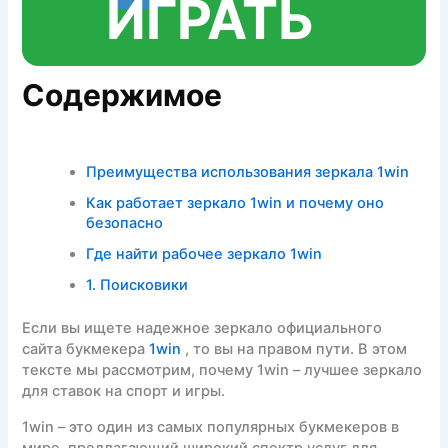
ИГРАТЬ
Содержимое
Преимущества использования зеркала 1win
Как работает зеркало 1win и почему оно
безопасно
Где найти рабочее зеркало 1win
1. Поисковики
Если вы ищете надежное зеркало официального
сайта букмекера
1win
, то вы на правом пути. В этом
тексте мы рассмотрим, почему 1win – лучшее зеркало
для ставок на спорт и игры.
1win – это один из самых популярных букмекеров в
мире, предлагающий широкий спектр услуг для