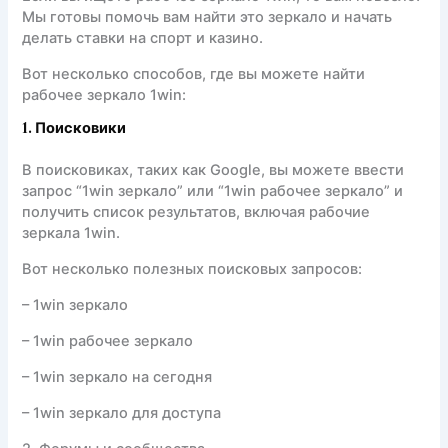
Мы готовы помочь вам найти это зеркало и начать
делать ставки на спорт и казино.
Вот несколько способов, где вы можете найти
рабочее зеркало 1win:
1. Поисковики
В поисковиках, таких как Google, вы можете ввести
запрос “1win зеркало” или “1win рабочее зеркало” и
получить список результатов, включая рабочие
зеркала 1win.
Вот несколько полезных поисковых запросов:
– 1win зеркало
– 1win рабочее зеркало
– 1win зеркало на сегодня
– 1win зеркало для доступа