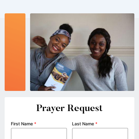
Prayer Request
First Name
*
Last Name
*