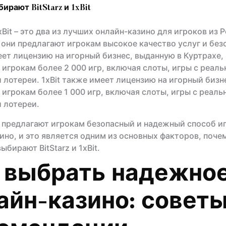
ирают BitStarz и 1xBit
1xBit – это два из лучших онлайн-казино для игроков из 
 они предлагают игрокам высокое качество услуг и без
меет лицензию на игорный бизнес, выданную в Куртрахе,
 игрокам более 2 000 игр, включая слоты, игры с реал
 лотереи. 1xBit также имеет лицензию на игорный бизн
 игрокам более 1 000 игр, включая слоты, игры с реал
 лотереи.
 предлагают игрокам безопасный и надежный способ иг
ино, и это является одним из основных факторов, поче
ыбирают BitStarz и 1xBit.
 выбрать надежно
айн-казино: советы