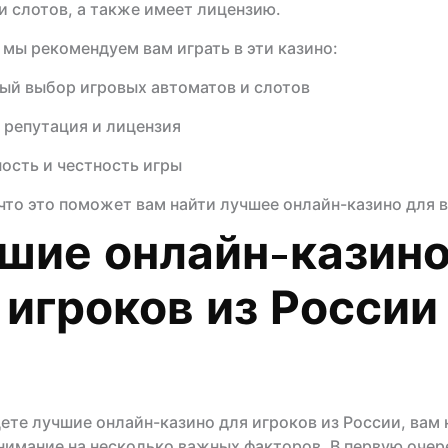
и слотов, а также имеет лицензию.
 мы рекомендуем вам играть в эти казино:
ный выбор игровых автоматов и слотов
 репутация и лицензия
ность и честность игры
что это поможет вам найти лучшее онлайн-казино для в
шие онлайн-казин
 игроков из России
ете лучшие онлайн-казино для игроков из России, вам
нимание на несколько важных факторов. В первую очер