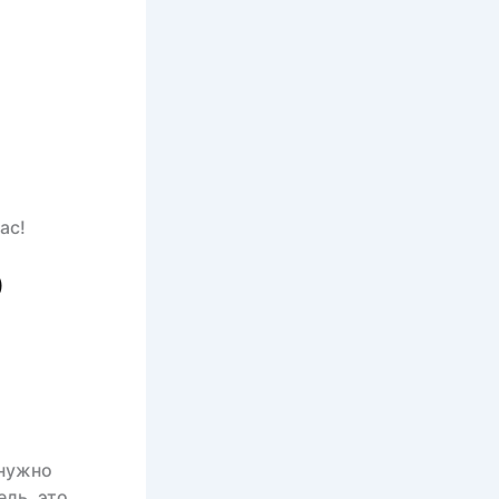
ас!
о
 нужно
едь, это