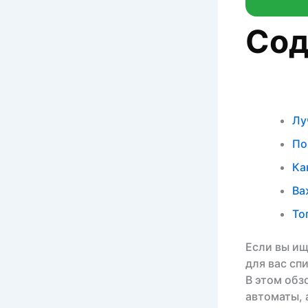
Со
Лу
По
Ка
Ва
То
Если вы ищ
для вас сп
В этом обз
автоматы, 