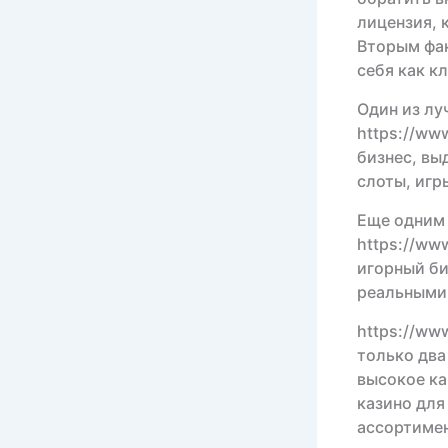
лицензия, 
Вторым фак
себя как к
Один из лу
https://ww
бизнес, вы
слоты, игр
Еще одним 
https://ww
игорный би
реальными 
https://ww
только два
высокое ка
казино для
ассортимен