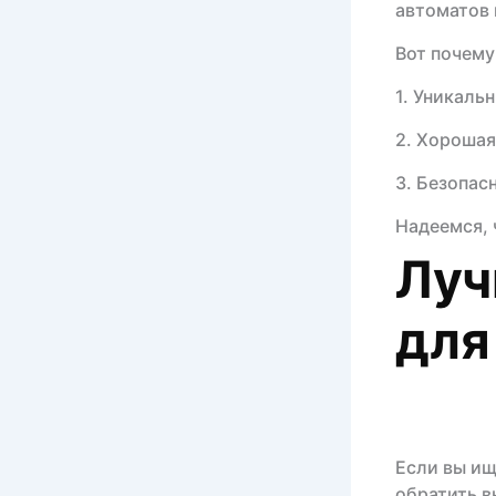
автоматов 
Вот почему
1. Уникаль
2. Хорошая
3. Безопас
Надеемся, 
Луч
для
Если вы ищ
обратить в