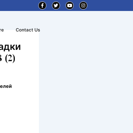
F
T
Y
I
a
w
o
n
c
i
u
s
e
t
t
t
b
t
u
a
o
e
b
g
re
Contact Us
o
r
e
r
k
a
-
m
f
адки
 (2)
телей