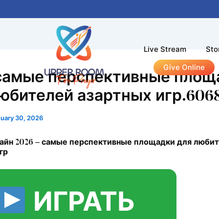
Live Stream
Sto
Give Online
 самые перспективные площ
юбителей азартных игр.6068
uary 30, 2026
лайн 2026 – самые перспективные площадки для люби
гр
ИГРАТЬ