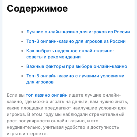
Содержимое
Лучшие онлайн-казино для игроков из России
Топ-3 онлайн-казино для игроков из России
Как выбрать надежное онлайн-казино:
советы и рекомендации
Важные факторы при выборе онлайн-казино
Топ-5 онлайн-казино с лучшими условиями
для игроков
Если вы
топ казино онлайн
ищете лучшие онлайн-
казино, где можно играть на деньги, вам нужно знать,
какие площадки предлагают наилучшие условия для
игроков. В этом году мы наблюдали стремительный
рост популярности онлайн-казино, и это
неудивительно, учитывая удобство и доступность
игры в интернете.