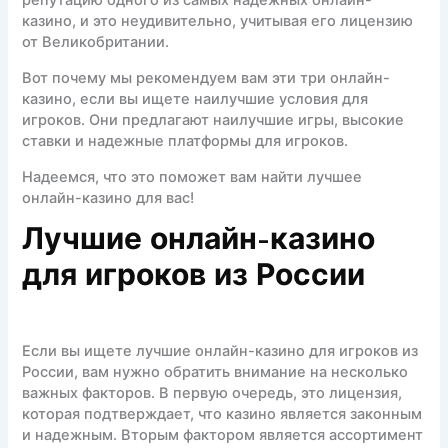
казино, и это неудивительно, учитывая его лицензию
от Великобритании.
Вот почему мы рекомендуем вам эти три онлайн-
казино, если вы ищете наилучшие условия для
игроков. Они предлагают наилучшие игры, высокие
ставки и надежные платформы для игроков.
Надеемся, что это поможет вам найти лучшее
онлайн-казино для вас!
Лучшие онлайн-казино
для игроков из России
Если вы ищете лучшие онлайн-казино для игроков из
России, вам нужно обратить внимание на несколько
важных факторов. В первую очередь, это лицензия,
которая подтверждает, что казино является законным
и надежным. Вторым фактором является ассортимент