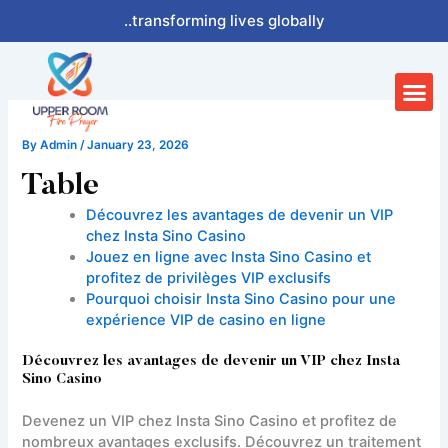
Skip
..transforming lives globally
to
content
Me
By
Admin
/
January 23, 2026
Table
Découvrez les avantages de devenir un VIP
chez Insta Sino Casino
Jouez en ligne avec Insta Sino Casino et
profitez de privilèges VIP exclusifs
Pourquoi choisir Insta Sino Casino pour une
expérience VIP de casino en ligne
Découvrez les avantages de devenir un VIP chez Insta
Sino Casino
Devenez un VIP chez Insta Sino Casino et profitez de
nombreux avantages exclusifs. Découvrez un traitement