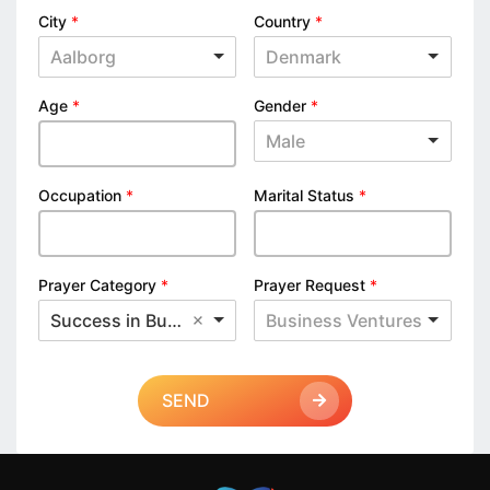
City
*
Country
*
Aalborg
Denmark
Age
*
Gender
*
Male
Occupation
*
Marital Status
*
Prayer Category
*
Prayer Request
*
Success in Business
Business Ventures
SEND