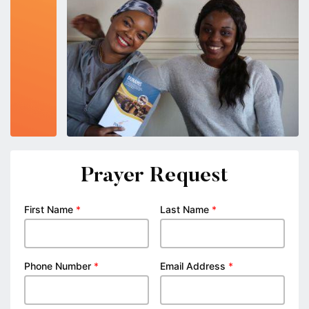
Prayer Request
First Name
*
Last Name
*
Phone Number
*
Email Address
*