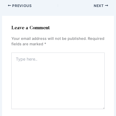
PREVIOUS
NEXT
Leave a Comment
Your email address will not be published.
Required
fields are marked
*
Type
here..