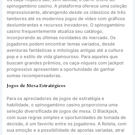
spinogambino casino. A plataforma oferece uma coleção
impressionante, abrangendo desde os clássicos de três
tambores até os modernos jogos de vídeo com gráficos
deslumbrantes e recursos inovadores. O spinogambino
casino frequentemente atualiza seu catálogo,
incorporando as últimas novidades do mercado. Os
jogadores podem encontrar temas variados, desde
aventuras fantásticas e mitologias antigas até a cultura
pop e o estilo de vida glamouroso. Para aqueles que
buscam grandes prêmios, os caça-níqueis com jackpot
progressivo apresentam a oportunidade de ganhar
somas recompensadoras.
Jogos de Mesa Estratégicos
Para os apreciadores de jogos de estratégia e
habilidade, o spinogambino casino proporciona uma
seleção diversificada de jogos de mesa. O Blackjack,
com suas regras simples e oportunidades de tomada de
decisão, é um favorito entre os jogadores. A Roleta, com
sua emoção e a possibilidade de apostas variadas, atrai