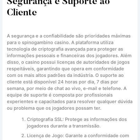
Segurança e Suporte ao
Cliente
A segurança e a confiabilidade são prioridades máximas
para o spinogambino casino. A plataforma utiliza
tecnologia de criptografia avançada para proteger as
informações pessoais e financeiras dos jogadores. Além
disso, o casino possui licenças de autoridades de jogos
respeitáveis, garantindo que opera em conformidade
com os mais altos padrões da indústria. O suporte ao
cliente está disponível 24 horas por dia, 7 dias por
semana, por meio de chat ao vivo, e-mail e telefone. A
equipe de suporte é composta por profissionais
experientes e capacitados para resolver qualquer dúvida
ou problema que os jogadores possam ter.
Criptografia SSL: Protege as informações dos
jogadores durante a transmissão.
Licença de Jogo: Garante a conformidade com