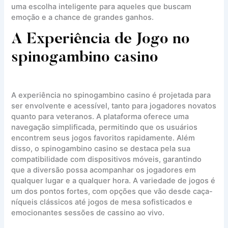
uma escolha inteligente para aqueles que buscam
emoção e a chance de grandes ganhos.
A Experiência de Jogo no
spinogambino casino
A experiência no spinogambino casino é projetada para
ser envolvente e acessível, tanto para jogadores novatos
quanto para veteranos. A plataforma oferece uma
navegação simplificada, permitindo que os usuários
encontrem seus jogos favoritos rapidamente. Além
disso, o spinogambino casino se destaca pela sua
compatibilidade com dispositivos móveis, garantindo
que a diversão possa acompanhar os jogadores em
qualquer lugar e a qualquer hora. A variedade de jogos é
um dos pontos fortes, com opções que vão desde caça-
níqueis clássicos até jogos de mesa sofisticados e
emocionantes sessões de cassino ao vivo.