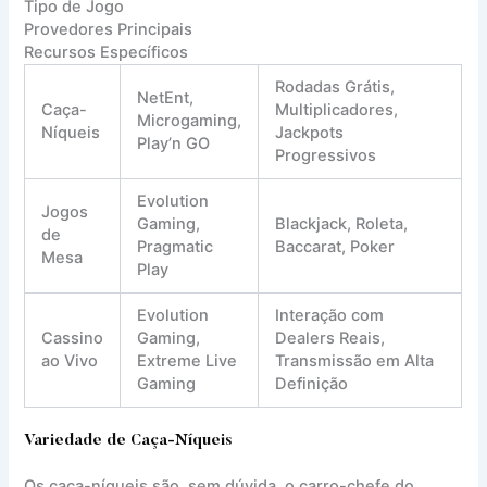
Tipo de Jogo
Provedores Principais
Recursos Específicos
Rodadas Grátis,
NetEnt,
Caça-
Multiplicadores,
Microgaming,
Níqueis
Jackpots
Play’n GO
Progressivos
Evolution
Jogos
Gaming,
Blackjack, Roleta,
de
Pragmatic
Baccarat, Poker
Mesa
Play
Evolution
Interação com
Cassino
Gaming,
Dealers Reais,
ao Vivo
Extreme Live
Transmissão em Alta
Gaming
Definição
Variedade de Caça-Níqueis
Os caça-níqueis são, sem dúvida, o carro-chefe do