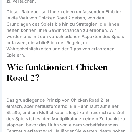
zu versuchen.
Dieser Ratgeber soll Ihnen einen umfassenden Einblick
in die Welt von Chicken Road 2 geben, von den
Grundlagen des Spiels bis hin zu Strategien, die Ihnen
helfen können, Ihre Gewinnchancen zu erhöhen. Wir
werden uns mit den verschiedenen Aspekten des Spiels
befassen, einschließlich der Regeln, der
Wahrscheinlichkeiten und der Tipps von erfahrenen
Spielern.
Wie funktioniert Chicken
Road 2?
Das grundlegende Prinzip von Chicken Road 2 ist
einfach, aber herausfordernd. Ein Huhn läuft auf einer
Straße, und ein Multiplikator steigt kontinuierlich an. Ziel
des Spiels ist es, den Multiplikator zu einem Zeitpunkt zu
stoppen, bevor das Huhn von einem vorbeifahrenden
Fahrzeug erfasst wird. Je länger Sie warten, desto höher