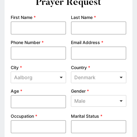
Prayer Request
First Name
*
Last Name
*
Phone Number
*
Email Address
*
City
*
Country
*
Aalborg
Denmark
Age
*
Gender
*
Male
Occupation
*
Marital Status
*