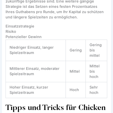
zukünftige Ergebnisse sind. Eine weitere gängige
Strategie ist das Setzen eines festen Prozentsatzes
Ihres Guthabens pro Runde, um Ihr Kapital zu schützen
und längere Spielzeiten zu ermöglichen.
Einsatzstrategie
Risiko
Potenzieller Gewinn
Gering
Niedriger Einsatz, langer
Gering
bis
Spielzeitraum
mittel
Mittel
Mittlerer Einsatz, moderater
Mittel
bis
Spielzeitraum
hoch
Hoher Einsatz, kurzer
Sehr
Hoch
Spielzeitraum
hoch
Tipps und Tricks für Chicken