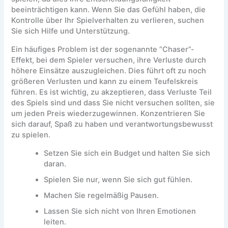
beeinträchtigen kann. Wenn Sie das Gefühl haben, die
Kontrolle über Ihr Spielverhalten zu verlieren, suchen
Sie sich Hilfe und Unterstützung.
Ein häufiges Problem ist der sogenannte “Chaser”-
Effekt, bei dem Spieler versuchen, ihre Verluste durch
höhere Einsätze auszugleichen. Dies führt oft zu noch
größeren Verlusten und kann zu einem Teufelskreis
führen. Es ist wichtig, zu akzeptieren, dass Verluste Teil
des Spiels sind und dass Sie nicht versuchen sollten, sie
um jeden Preis wiederzugewinnen. Konzentrieren Sie
sich darauf, Spaß zu haben und verantwortungsbewusst
zu spielen.
Setzen Sie sich ein Budget und halten Sie sich
daran.
Spielen Sie nur, wenn Sie sich gut fühlen.
Machen Sie regelmäßig Pausen.
Lassen Sie sich nicht von Ihren Emotionen
leiten.