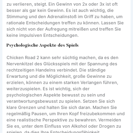
zu verlieren, steigt. Ein Gewinn von 2x oder 3x ist oft
besser als gar kein Gewinn. Es ist auch wichtig, die
Stimmung und den Adrenalinstoß im Griff zu haben, um
rationale Entscheidungen treffen zu können. Lassen Sie
sich nicht von der Aufregung mitreißen und treffen Sie
keine impulsiven Entscheidungen.
Psychologische Aspekte des Spiels
Chicken Road 2 kann sehr süchtig machen, da es den
Nervenkitzel des Glücksspiels mit der Spannung des
rechtzeitigen Handelns verbindet. Die ständige
Erwartung und die Möglichkeit, große Gewinne zu
erzielen, können zu einem starken Verlangen führen,
weiterzuspielen. Es ist wichtig, sich der
psychologischen Aspekte bewusst zu sein und
verantwortungsbewusst zu spielen. Setzen Sie sich
klare Grenzen und halten Sie sich daran. Machen Sie
regelmäßig Pausen, um Ihren Kopf freizubekommen und
eine realistische Perspektive zu bewahren. Vermeiden
Sie es, unter dem Einfluss von Alkohol oder Drogen zu
spielen, da dies Ihre Entscheidungsfähigkeit