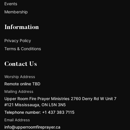
Events
Membership
Information
Privacy Policy
Terms & Conditions
Contact Us
Worship Address
Remote online TBD
Mailing Address
Upper Room Fire Prayer Ministries 2760 Derry Rd W Unit 7
#121 Mississauga, ON L5N 3N5
Telephone number: +1 437 383 7115
Email Address
info@upperroomfireprayer.ca