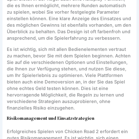
die es Ihnen ermöglicht, mehrere Runden automatisch
zu spielen, wobei Sie vorher festgelegte Parameter
einstellen können. Eine klare Anzeige des Einsatzes und
des möglichen Gewinns ist ebenfalls vorhanden, um den
Überblick zu behalten. Das Design ist oft farbenfroh und
ansprechend, um die Spielerfahrung zu verbessern.
Es ist wichtig, sich mit allen Bedienelementen vertraut
zu machen, bevor Sie mit dem Spielen beginnen. Achten
Sie auf die verschiedenen Optionen und Einstellungen,
die Ihnen zur Verfügung stehen, und nutzen Sie diese,
um Ihr Spielerlebnis zu optimieren. Viele Plattformen
bieten auch eine Demoversion an, in der Sie das Spiel
ohne echtes Geld testen können. Dies ist eine
hervorragende Möglichkeit, die Regeln zu lernen und
verschiedene Strategien auszuprobieren, ohne
finanzielles Risiko einzugehen.
Risikomanagement und Einsatzstrategien
Erfolgreiches Spielen von Chicken Road 2 erfordert ein
gutes Risikomanagement. Es ist wichtig, sich einen