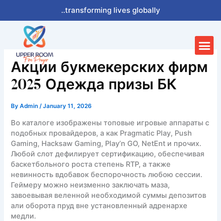
Skip
..transforming lives globally
to
content
Me
Акции букмекерских фирм
2025 Одежда призы БК
By
Admin
/
January 11, 2026
Во каталоге изображены топовые игровые аппараты с
подобных провайдеров, а как Pragmatic Play, Push
Gaming, Hacksaw Gaming, Play’n GO, NetEnt и прочих.
Любой слот дефилирует сертификацию, обеспечивая
баскетбольного роста степень RTP, а также
невинность вдобавок беспорочность любою сессии.
Геймеру можно неизменно заключать маза,
завоевывая веленной необходимой суммы депозитов
али оборота пруд вне установленный адренархе
медли.