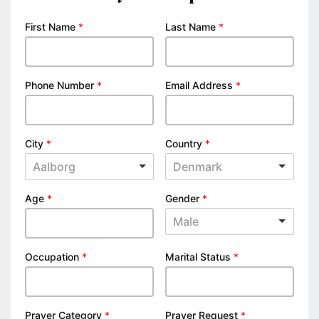
First Name
*
Last Name
*
Phone Number
*
Email Address
*
City
*
Country
*
Aalborg
Denmark
Age
*
Gender
*
Male
Occupation
*
Marital Status
*
Prayer Category
*
Prayer Request
*