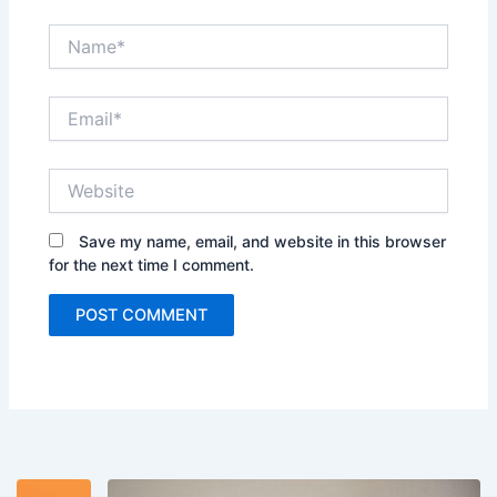
Name*
Email*
Website
Save my name, email, and website in this browser
for the next time I comment.