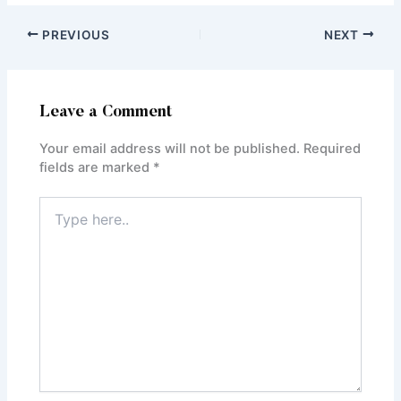
PREVIOUS
NEXT
Leave a Comment
Your email address will not be published.
Required
fields are marked
*
Type
here..