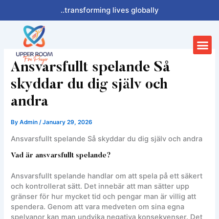
Skip
..transforming lives globally
to
content
Me
Ansvarsfullt spelande Så
skyddar du dig själv och
andra
By
Admin
/
January 29, 2026
Ansvarsfullt spelande Så skyddar du dig själv och andra
Vad är ansvarsfullt spelande?
Ansvarsfullt spelande handlar om att spela på ett säkert
och kontrollerat sätt. Det innebär att man sätter upp
gränser för hur mycket tid och pengar man är villig att
spendera. Genom att vara medveten om sina egna
spelvanor kan man undvika negativa konsekvenser. Det