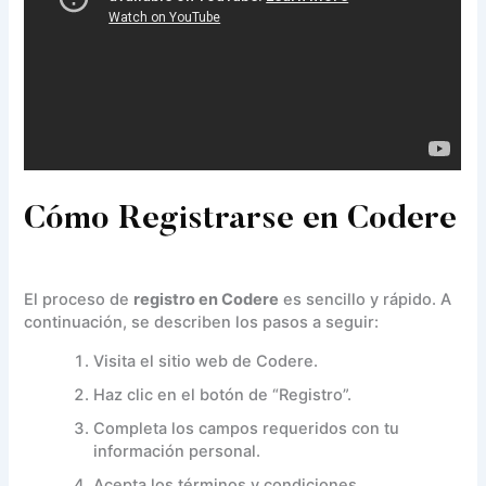
Cómo Registrarse en Codere
El proceso de
registro en Codere
es sencillo y rápido. A
continuación, se describen los pasos a seguir:
Visita el sitio web de Codere.
Haz clic en el botón de “Registro”.
Completa los campos requeridos con tu
información personal.
Acepta los términos y condiciones.