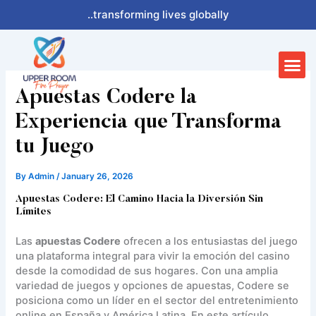
Skip
..transforming lives globally
to
content
Me
Apuestas Codere la
Experiencia que Transforma
tu Juego
By
Admin
/
January 26, 2026
Apuestas Codere: El Camino Hacia la Diversión Sin
Límites
Las
apuestas Codere
ofrecen a los entusiastas del juego
una plataforma integral para vivir la emoción del casino
desde la comodidad de sus hogares. Con una amplia
variedad de juegos y opciones de apuestas, Codere se
posiciona como un líder en el sector del entretenimiento
online en España y América Latina. En este artículo,