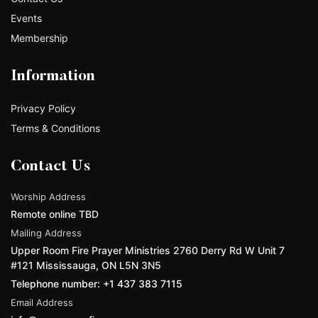
Events
Membership
Information
Privacy Policy
Terms & Conditions
Contact Us
Worship Address
Remote online TBD
Mailing Address
Upper Room Fire Prayer Ministries 2760 Derry Rd W Unit 7
#121 Mississauga, ON L5N 3N5
Telephone number: +1 437 383 7115
Email Address