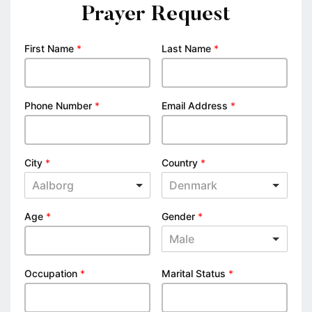
Prayer Request
First Name
*
Last Name
*
Phone Number
*
Email Address
*
City
*
Country
*
Aalborg
Denmark
Age
*
Gender
*
Male
Occupation
*
Marital Status
*