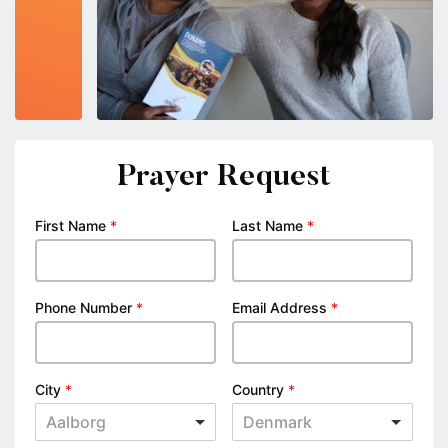
Prayer Request
First Name
*
Last Name
*
Phone Number
*
Email Address
*
City
*
Country
*
Aalborg
Denmark