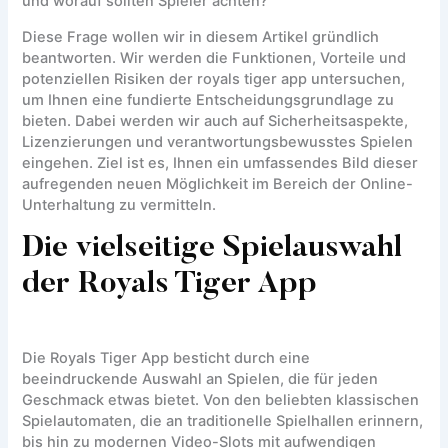
und worauf sollten Spieler achten?
Diese Frage wollen wir in diesem Artikel gründlich
beantworten. Wir werden die Funktionen, Vorteile und
potenziellen Risiken der royals tiger app untersuchen,
um Ihnen eine fundierte Entscheidungsgrundlage zu
bieten. Dabei werden wir auch auf Sicherheitsaspekte,
Lizenzierungen und verantwortungsbewusstes Spielen
eingehen. Ziel ist es, Ihnen ein umfassendes Bild dieser
aufregenden neuen Möglichkeit im Bereich der Online-
Unterhaltung zu vermitteln.
Die vielseitige Spielauswahl
der Royals Tiger App
Die Royals Tiger App besticht durch eine
beeindruckende Auswahl an Spielen, die für jeden
Geschmack etwas bietet. Von den beliebten klassischen
Spielautomaten, die an traditionelle Spielhallen erinnern,
bis hin zu modernen Video-Slots mit aufwendigen