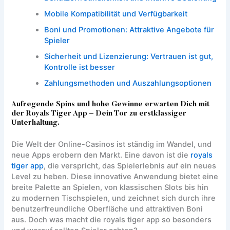
Mobile Kompatibilität und Verfügbarkeit
Boni und Promotionen: Attraktive Angebote für
Spieler
Sicherheit und Lizenzierung: Vertrauen ist gut,
Kontrolle ist besser
Zahlungsmethoden und Auszahlungsoptionen
Aufregende Spins und hohe Gewinne erwarten Dich mit
der Royals Tiger App – Dein Tor zu erstklassiger
Unterhaltung.
Die Welt der Online-Casinos ist ständig im Wandel, und
neue Apps erobern den Markt. Eine davon ist die
royals
tiger app
, die verspricht, das Spielerlebnis auf ein neues
Level zu heben. Diese innovative Anwendung bietet eine
breite Palette an Spielen, von klassischen Slots bis hin
zu modernen Tischspielen, und zeichnet sich durch ihre
benutzerfreundliche Oberfläche und attraktiven Boni
aus. Doch was macht die royals tiger app so besonders