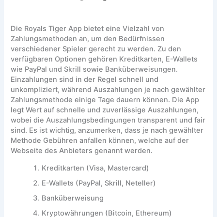
Die Royals Tiger App bietet eine Vielzahl von
Zahlungsmethoden an, um den Bedürfnissen
verschiedener Spieler gerecht zu werden. Zu den
verfügbaren Optionen gehören Kreditkarten, E-Wallets
wie PayPal und Skrill sowie Banküberweisungen.
Einzahlungen sind in der Regel schnell und
unkompliziert, während Auszahlungen je nach gewählter
Zahlungsmethode einige Tage dauern können. Die App
legt Wert auf schnelle und zuverlässige Auszahlungen,
wobei die Auszahlungsbedingungen transparent und fair
sind. Es ist wichtig, anzumerken, dass je nach gewählter
Methode Gebühren anfallen können, welche auf der
Webseite des Anbieters genannt werden.
Kreditkarten (Visa, Mastercard)
E-Wallets (PayPal, Skrill, Neteller)
Banküberweisung
Kryptowährungen (Bitcoin, Ethereum)