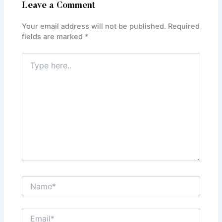
Leave a Comment
Your email address will not be published.
Required
fields are marked
*
Type
here..
Name*
Email*