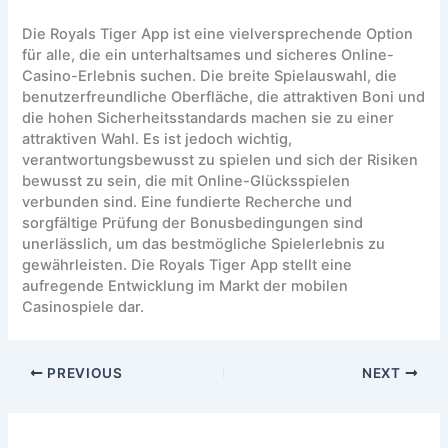
Die Royals Tiger App ist eine vielversprechende Option
für alle, die ein unterhaltsames und sicheres Online-
Casino-Erlebnis suchen. Die breite Spielauswahl, die
benutzerfreundliche Oberfläche, die attraktiven Boni und
die hohen Sicherheitsstandards machen sie zu einer
attraktiven Wahl. Es ist jedoch wichtig,
verantwortungsbewusst zu spielen und sich der Risiken
bewusst zu sein, die mit Online-Glücksspielen
verbunden sind. Eine fundierte Recherche und
sorgfältige Prüfung der Bonusbedingungen sind
unerlässlich, um das bestmögliche Spielerlebnis zu
gewährleisten. Die Royals Tiger App stellt eine
aufregende Entwicklung im Markt der mobilen
Casinospiele dar.
PREVIOUS
NEXT