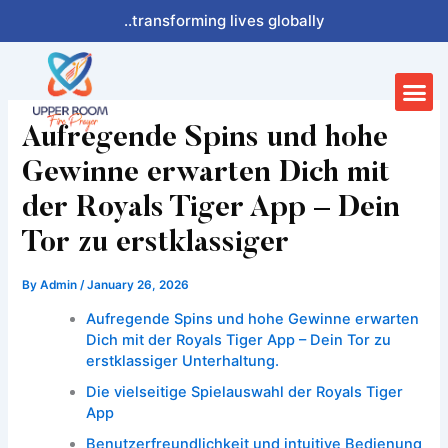
Skip
..transforming lives globally
to
content
Me
Aufregende Spins und hohe
Gewinne erwarten Dich mit
der Royals Tiger App – Dein
Tor zu erstklassiger
By
Admin
/
January 26, 2026
Aufregende Spins und hohe Gewinne erwarten
Dich mit der Royals Tiger App – Dein Tor zu
erstklassiger Unterhaltung.
Die vielseitige Spielauswahl der Royals Tiger
App
Benutzerfreundlichkeit und intuitive Bedienung